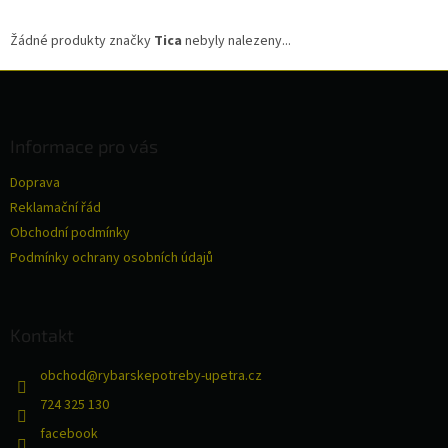
Žádné produkty značky
Tica
nebyly nalezeny...
Z
á
p
a
Informace pro vás
t
Doprava
í
Reklamační řád
Obchodní podmínky
Podmínky ochrany osobních údajů
Kontakt
obchod
@
rybarskepotreby-upetra.cz
724 325 130
facebook