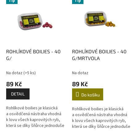
r
Tip
Tip
ý
o
p
d
i
u
s
k
p
t
r
ů
o
d
ROHLÍKOVÉ BOILIES - 40
ROHLÍKOVÉ BOILIES - 40
u
G/
G/MRTVOLA
k
t
Na dotaz
(>5 ks)
Na dotaz
ů
89 Kč
89 Kč
DETAIL
Do košíku
Rohlíkové boilies je klasická
Rohlíkové boilies je klasická
a osvědčená nástraha vhodná
a osvědčená nástraha vhodná
k lovu všech kaprovitých ryb,
k lovu všech kaprovitých ryb,
která se díky šňůrce jednoduše
která se díky šňůrce jednoduše
uchytí na háček, kde následně
uchytí na háček, kde následně
vydrží...