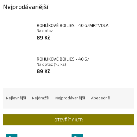
Nejprodávanější
ROHLÍKOVÉ BOILIES - 40 G/MRTVOLA
Na dotaz
89 Kč
ROHLÍKOVÉ BOILIES - 40 G/
Na dotaz
(>5 ks)
89 Kč
Ř
a
Nejlevnější
Nejdražší
Nejprodávanější
Abecedně
z
e
n
OTEVŘÍT FILTR
í
p
V