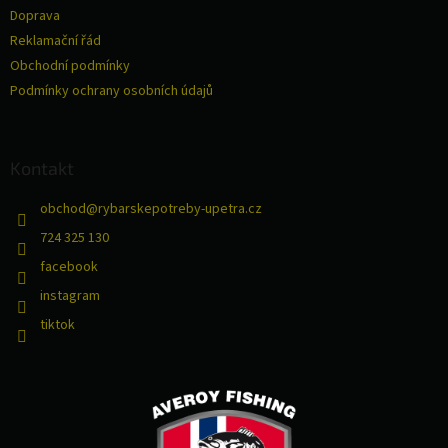
t
Doprava
í
Reklamační řád
Obchodní podmínky
Podmínky ochrany osobních údajů
Kontakt
obchod
@
rybarskepotreby-upetra.cz
724 325 130
facebook
instagram
tiktok