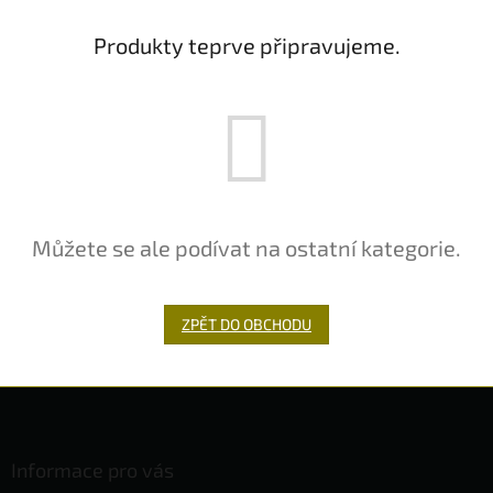
Produkty teprve připravujeme.
Můžete se ale podívat na ostatní kategorie.
ZPĚT DO OBCHODU
Z
á
p
a
Informace pro vás