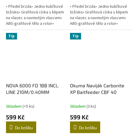
• Přední brzda• Jedno kuličkové
• Přední brzda• Jedno kuličkové
ložisko• Grafitová cívka s klipem
ložisko• Grafitová cívka s klipem
na vlasec a navinutým vlascem•
na vlasec a navinutým vlascem•
ABS-grafitové tělo a rotor•
ABS-grafitové tělo a rotor•
Počítačově vyvážený rotor•
Počítačově vyvážený rotor•
Rolnička zabraňující...
Rolnička zabraňující...
Tip
Tip
NOVA 6000 FD 1BB INCL.
Okuma Naviják Carbonite
LINE 210M/0.40MM
XP Baitfeeder CBF 40
Skladem
(>5 ks)
Skladem
(3 ks)
599 Kč
599 Kč
Do košíku
Do košíku