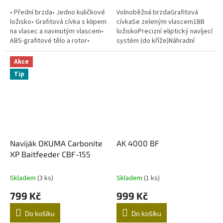
• Přední brzda• Jedno kuličkové
Volnoběžná brzdaGrafitová
ložisko• Grafitová cívka s klipem
cívkaSe zeleným vlascem1BB
na vlasec a navinutým vlascem•
ložiskoPrecizní eliptický navíjecí
ABS-grafitové tělo a rotor•
systém (do kříže)Náhradní
Počítačově vyvážený rotor•
cívkaPrecizní strojově
Rolnička zabraňující...
obráběné převodyRESII: Rotor
Akce
Equalizing...
Tip
Naviják OKUMA Carbonite
AK 4000 BF
XP Baitfeeder CBF-155
Skladem
(3 ks)
Skladem
(1 ks)
799 Kč
999 Kč
Do košíku
Do košíku