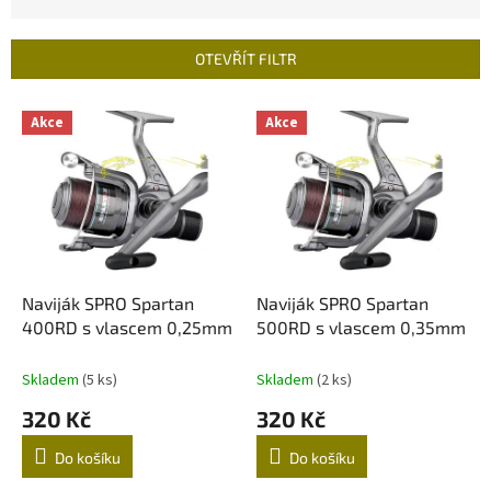
z
e
n
OTEVŘÍT FILTR
í
p
V
r
Akce
Akce
ý
o
p
d
i
u
s
k
p
t
r
ů
o
d
Naviják SPRO Spartan
Naviják SPRO Spartan
u
400RD s vlascem 0,25mm
500RD s vlascem 0,35mm
k
t
Skladem
(5 ks)
Skladem
(2 ks)
ů
320 Kč
320 Kč
Do košíku
Do košíku