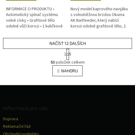
INFORMACE O PRODUKTU •
Nový model kaprového navijáku
Automatický spínač systému
s volnoběžnou brzdou Okuma
volné cívky • Grafitové tělo
AK Baitfeeder, který nabízí
odolné vůči korozi • 1 kuličkové
korozi odolné grafitové tělo, 2
ložisko • 1 ložisko pro Quick-Set
kuličková ložiska, počítačové
anti-reverse systém •
vyvážený rotor a hliníkovou...
Hliníková...
NAČÍST 12 DALŠÍCH
S
1
5
t
O
r
53
položek celkem
v
á
l
NAHORU
n
á
k
d
o
v
Z
a
á
c
á
n
í
p
í
p
a
Informace pro vás
r
t
v
Doprava
í
k
Reklamační řád
y
v
Obchodní podmínky