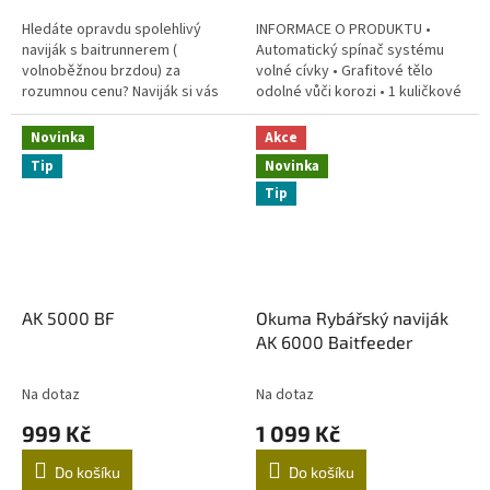
Hledáte opravdu spolehlivý
INFORMACE O PRODUKTU •
naviják s baitrunnerem (
Automatický spínač systému
volnoběžnou brzdou) za
volné cívky • Grafitové tělo
rozumnou cenu? Naviják si vás
odolné vůči korozi • 1 kuličkové
získá svou jednoduchostí -
ložisko • 1 ložisko pro Quick-Set
jedno ložisko zajistí spolehlivý a
anti-reverse systém •
Novinka
Akce
lehký chod...
Hliníková...
Tip
Novinka
Tip
AK 5000 BF
Okuma Rybářský naviják
AK 6000 Baitfeeder
Na dotaz
Na dotaz
999 Kč
1 099 Kč
Do košíku
Do košíku