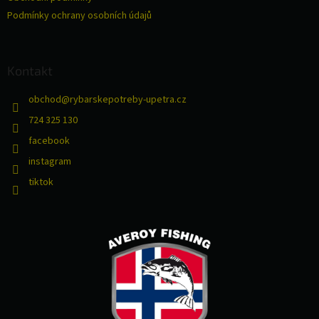
ý
Podmínky ochrany osobních údajů
p
i
s
u
Kontakt
obchod
@
rybarskepotreby-upetra.cz
724 325 130
facebook
instagram
tiktok