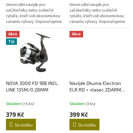
Univerzální naviják pro
Univerzální naviják pro
začátečníky nebo sváteční
začátečníky nebo sváteční
rybáře, kteří volí ekonomickou
rybáře, kteří volí ekonomickou
variantu výbavy. Doporučujeme
variantu výbavy. Doporučujeme
jako naviják pro děti. Tato
jako naviják pro děti. Tato
velikost (40) je vhodná na...
velikost (40) je vhodná na...
Akce
Akce
Tip
NOVA 3000 FD 1BB INCL.
Naviják Okuma Electron
LINE 135M/0.28MM
ELR RD + vlasec ZDARMA
na cívce
Skladem
(>5 ks)
Skladem
(3 ks)
379 Kč
399 Kč
Do košíku
Do košíku