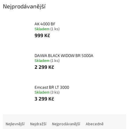
Nejprodávanější
AK 4000 BF
Skladem
(1 ks)
999 Kč
DAIWA BLACK WIDOW BR 5000A
Skladem
(1 ks)
2 299 Kč
Emcast BR LT 3000
Skladem
(3 ks)
3 299 Kč
Ř
a
Nejlevnější
Nejdražší
Nejprodávanější
Abecedně