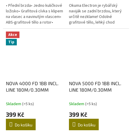
• Přední brzda• Jedno kuličkové
Okuma Electron je rybářský
ložisko• Grafitová cívka s klipem
naviják se zadní brzdou, který
na vlasec a navinutým vlascem•
určitě nezklame! ​Odolné
ABS-grafitové tělo a rotor•
grafitové tělo, lehký chod
Počítačově vyvážený rotor•
ložiska a hlavně vlasec navinutý
Rolnička zabraňující...
na cívce. Tento naviják je...
Akce
Tip
NOVA 4000 FD 1BB INCL.
NOVA 5000 FD 1BB INCL.
LINE 180M/0.30MM
LINE 180M/0.30MM
Skladem
(>5 ks)
Skladem
(>5 ks)
399 Kč
399 Kč
Do košíku
Do košíku