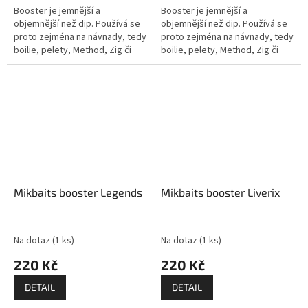
Booster je jemnější a
Booster je jemnější a
objemnější než dip. Používá se
objemnější než dip. Používá se
proto zejména na návnady, tedy
proto zejména na návnady, tedy
boilie, pelety, Method, Zig či
boilie, pelety, Method, Zig či
PVA mixy, partikl a podobně. Je
PVA mixy, partikl a podobně. Je
také určený k tomu, abyste...
také určený k tomu, abyste...
Mikbaits booster Legends
Mikbaits booster Liverix
Na dotaz
(1 ks)
Na dotaz
(1 ks)
220 Kč
220 Kč
DETAIL
DETAIL