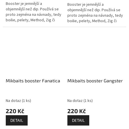
Booster je jemnější a
Booster je jemnější a
objemnější než dip. Používá se
objemnější než dip. Používá se
proto zejména na návnady, tedy
proto zejména na návnady, tedy
boilie, pelety, Method, Zig či
boilie, pelety, Method, Zig či
PVA mixy, partikl a podobně. Je
PVA mixy, partikl a podobně. Je
také určený k tomu, abyste...
také určený k tomu, abyste...
Mikbaits booster Fanatica
Mikbaits booster Gangster
Na dotaz
(1 ks)
Na dotaz
(1 ks)
220 Kč
220 Kč
DETAIL
DETAIL