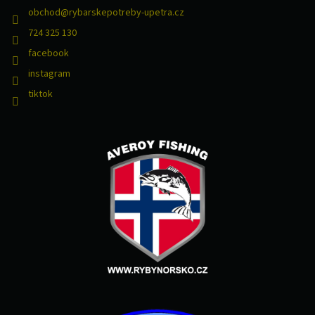
s
obchod
@
rybarskepotreby-upetra.cz
u
724 325 130
facebook
instagram
tiktok