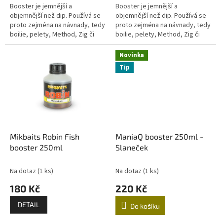
Booster je jemnější a
Booster je jemnější a
objemnější než dip. Používá se
objemnější než dip. Používá se
proto zejména na návnady, tedy
proto zejména na návnady, tedy
boilie, pelety, Method, Zig či
boilie, pelety, Method, Zig či
PVA mixy, partikl a podobně. Je
PVA mixy, partikl a podobně. Je
také určený k tomu, abyste...
také určený k tomu, abyste...
Novinka
Tip
Mikbaits Robin Fish
ManiaQ booster 250ml -
booster 250ml
Slaneček
Na dotaz
(1 ks)
Na dotaz
(1 ks)
180 Kč
220 Kč
DETAIL
Do košíku