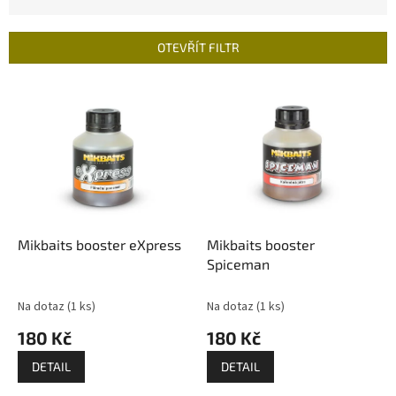
z
e
n
OTEVŘÍT FILTR
í
p
V
r
ý
o
p
d
i
u
s
k
p
t
r
ů
o
d
Mikbaits booster eXpress
Mikbaits booster
u
Spiceman
k
t
Na dotaz
(1 ks)
Na dotaz
(1 ks)
ů
180 Kč
180 Kč
DETAIL
DETAIL