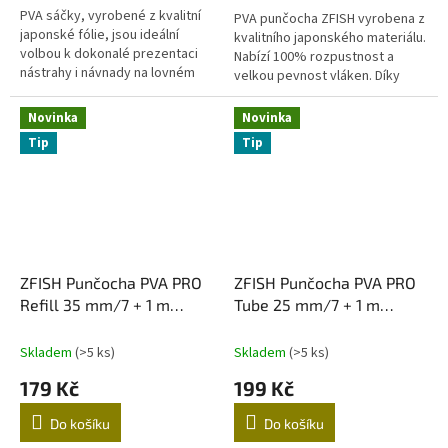
PVA sáčky, vyrobené z kvalitní
PVA punčocha ZFISH vyrobena z
japonské fólie, jsou ideální
kvalitního japonského materiálu.
volbou k dokonalé prezentaci
Nabízí 100% rozpustnost a
nástrahy i návnady na lovném
velkou pevnost vláken. Díky
místě. Lze je naplnit širokou
zvýšené hustotě výpletu je
škálou krmení od...
velmi odolná a udrží vaši
Novinka
Novinka
návnadu...
Tip
Tip
ZFISH Punčocha PVA PRO
ZFISH Punčocha PVA PRO
Refill 35 mm/7 + 1 m
Tube 25 mm/7 + 1 m
Zdarma!
Zdarma!
Skladem
(>5 ks)
Skladem
(>5 ks)
179 Kč
199 Kč
Do košíku
Do košíku