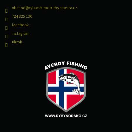
s
obchod
@
rybarskepotreby-upetra.cz
u
724 325 130
facebook
instagram
tiktok