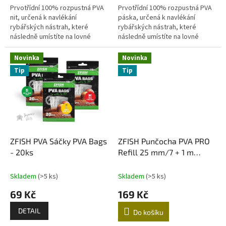
Prvotřídní 100% rozpustná PVA
Prvotřídní 100% rozpustná PVA
nit, určená k navlékání
páska, určená k navlékání
rybářských nástrah, které
rybářských nástrah, které
následně umístíte na lovné
následně umístíte na lovné
místo, uzavírání PVA Sáčků nebo
místo, uzavírání PVA Sáčků nebo
punčoch, nebo například k fixaci
punčoch, nebo například k
Novinka
Novinka
olova...
fixaci...
Tip
Tip
ZFISH PVA Sáčky PVA Bags
ZFISH Punčocha PVA PRO
- 20ks
Refill 25 mm/7 + 1 m
Zdarma!
Skladem
(>5 ks)
Skladem
(>5 ks)
69 Kč
169 Kč
DETAIL
Do košíku