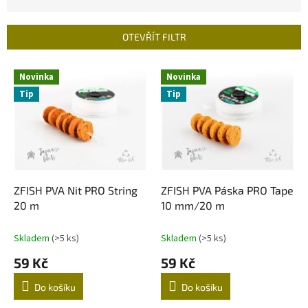
z
e
n
OTEVŘÍT FILTR
í
p
V
r
Novinka
Novinka
ý
o
Tip
Tip
p
d
i
u
s
k
p
t
r
ů
o
d
ZFISH PVA Nit PRO String
ZFISH PVA Páska PRO Tape
u
20 m
10 mm/20 m
k
t
Skladem
(>5 ks)
Skladem
(>5 ks)
ů
59 Kč
59 Kč
Do košíku
Do košíku