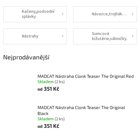
Kačeny,podvodní
Návazce,trojháky.háčky.
splávky
Sumcová
Nástrahy
bižutérie,vábničky.
Nejprodávanější
MADCAT Nástraha Clonk Teaser The Original Red
Skladem
(2 ks)
351 Kč
od
MADCAT Nástraha Clonk Teaser The Original
Black
Skladem
(2 ks)
351 Kč
od