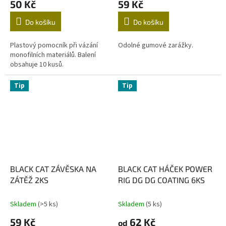
50 Kč
59 Kč
Do košíku
Do košíku
Plastový pomocník při vázání
Odolné gumové zarážky.
monofilních materiálů. Balení
obsahuje 10 kusů.
Tip
Tip
BLACK CAT ZÁVĚSKA NA
BLACK CAT HÁČEK POWER
ZÁTĚŽ 2KS
RIG DG DG COATING 6KS
Skladem
(>5 ks)
Skladem
(5 ks)
59 Kč
62 Kč
od