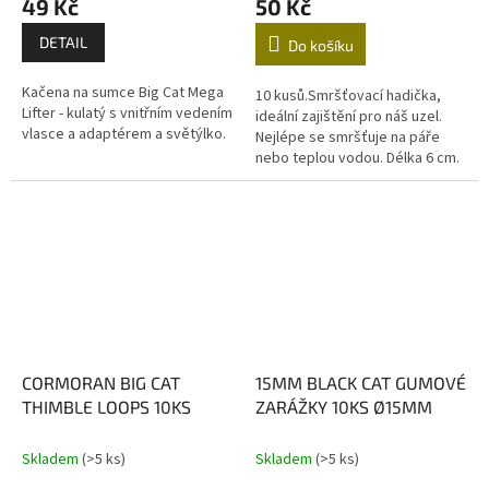
49 Kč
50 Kč
DETAIL
Do košíku
Kačena na sumce Big Cat Mega
10 kusů.Smršťovací hadička,
Lifter - kulatý s vnitřním vedením
ideální zajištění pro náš uzel.
vlasce a adaptérem a světýlko.
Nejlépe se smršťuje na páře
nebo teplou vodou. Délka 6 cm.
Průměr 1 cm. V balení 10 ks.
CORMORAN BIG CAT
15MM BLACK CAT GUMOVÉ
THIMBLE LOOPS 10KS
ZARÁŽKY 10KS Ø15MM
Skladem
(>5 ks)
Skladem
(>5 ks)