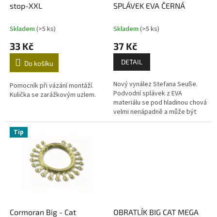
u
stop-XXL
SPLÁVEK EVA ČERNÁ
k
t
Skladem
(>5 ks)
Skladem
(>5 ks)
ů
33 Kč
37 Kč
DETAIL
Do košíku
Nový vynález Stefana Seuße.
Pomocník při vázání montáží.
Podvodní splávek z EVA
Kulička se zarážkovým uzlem.
materiálu se pod hladinou chová
velmi nenápadně a může být
nasprejován posilovačem. Má
velmi štíhlý, nenápadný tvar a
Tip
během...
Cormoran Big - Cat
OBRATLÍK BIG CAT MEGA