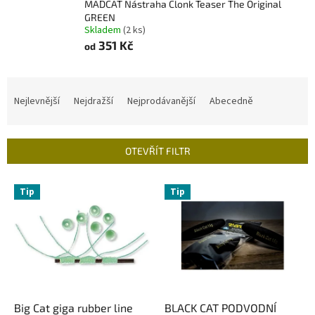
MADCAT Nástraha Clonk Teaser The Original
GREEN
Skladem
(2 ks)
351 Kč
od
Ř
a
Nejlevnější
Nejdražší
Nejprodávanější
Abecedně
z
e
n
OTEVŘÍT FILTR
í
p
V
r
Tip
Tip
ý
o
p
d
i
u
s
k
p
t
r
ů
o
d
Big Cat giga rubber line
BLACK CAT PODVODNÍ