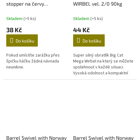
stopper na červy
WIRBEL vel. 2/0 90kg
Wurmstopper
Skladem
(>5 ks)
Skladem
(>5 ks)
38 Kč
44 Kč
Do košíku
Do košíku
Pokud umístíte zarážku přes
Super silný obratlík Big Cat
špičku háčku žádná návnada
Mega Wirbel na který se můžete
neunikne.
spolehnout v každé situaci.
Vysoká odolnost a kompaktní
velikost. V balení 5kusů, síla
90kg.
Barrel Swivel with Norway
Barrel Swivel with Norway