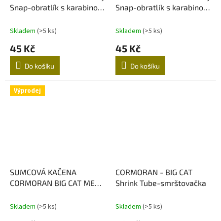
Snap-obratlík s karabinou
Snap-obratlík s karabinou
65kg 4 kusy
70kg 4 kusy
Skladem
(>5 ks)
Skladem
(>5 ks)
45 Kč
45 Kč
Do košíku
Do košíku
Výprodej
SUMCOVÁ KAČENA
CORMORAN - BIG CAT
CORMORAN BIG CAT MEGA
Shrink Tube-smrštovačka
LIFTER 200g
Skladem
(>5 ks)
Skladem
(>5 ks)