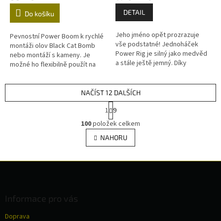
DETAIL
Do košíku
Jeho jméno opět prozrazuje
Pevnostní Power Boom k rychlé
vše podstatné! Jednoháček
montáži olov Black Cat Bomb
Power Rig je silný jako medvěd
nebo montáží s kameny. Je
a stále ještě jemný. Díky
možné ho flexibilně použít na
prodlouženému ramínku se
kmenové šňůře.
háček v rybí tlamě velmi
agresivně otáčí....
NAČÍST 12 DALŠÍCH
S
1
9
t
O
r
100
položek celkem
v
á
l
NAHORU
n
á
k
d
o
v
Z
a
á
c
á
n
í
p
í
p
a
Informace pro vás
r
t
v
Doprava
í