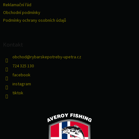
k
Reklamační řád
y
v
Obchodní podmínky
ý
Podmínky ochrany osobních údajů
p
i
s
u
Kontakt
obchod
@
rybarskepotreby-upetra.cz
724 325 130
facebook
instagram
tiktok