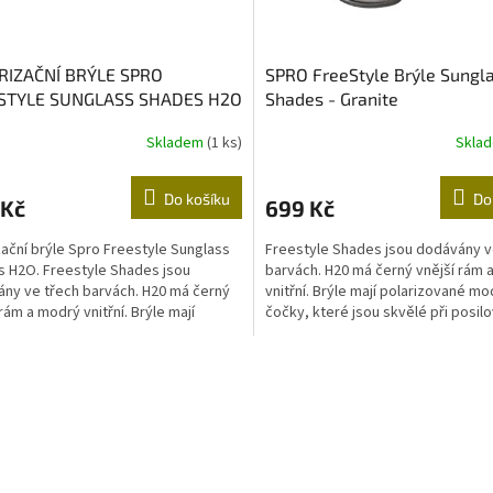
RIZAČNÍ BRÝLE SPRO
SPRO FreeStyle Brýle Sungl
STYLE SUNGLASS SHADES H2O
Shades - Granite
Skladem
(1 ks)
Skla
Do košíku
Do
 Kč
699 Kč
zační brýle Spro Freestyle Sunglass
Freestyle Shades jsou dodávány v
 H2O. Freestyle Shades jsou
barvách. H20 má černý vnější rám 
ny ve třech barvách. H20 má černý
vnitřní. Brýle mají polarizované m
rám a modrý vnitřní. Brýle mají
čočky, které jsou skvělé při posilo
zované modré...
vnímání barev a...
O
v
l
á
d
a
c