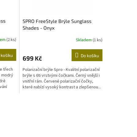
ass
SPRO FreeStyle Brýle Sunglass
Shades - Onyx
dem
(2 ks)
Skladem
(1 ks)
 košíku
Do košíku
699 Kč
e třech
Polarizační brýle Spro - Kvalitní polarizační
a modrý
brýle s 6ti vrstvými čočkami. Černý vnější i
odré
vnitřní rám. Červené polarizační čočky,
vání
které nabízí vysoký kontrast a zlepšenou...