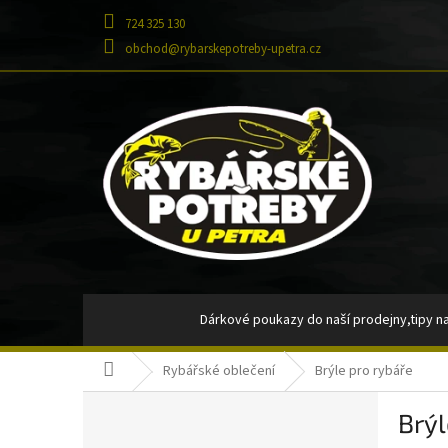
Přejít
724 325 130
na
obsah
obchod@rybarskepotreby-upetra.cz
Dárkové poukazy do naší prodejny,tipy na
Domů
Rybářské oblečení
Brýle pro rybáře
Tašky, batohy, pouzdra, penály
Signaliz
P
Brýl
o
Návazce,montáže
Návnady a nást
Přeskočit
s