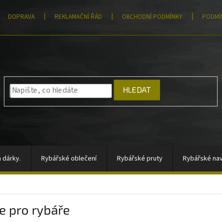
DOPRAVA
REKLAMAČNÍ ŘÁD
OBCHODNÍ PODMÍNKY
PODMÍ
HLEDAT
 dárky.
Rybářské oblečení
Rybářské pruty
Rybářské nav
átory, sady signalizátorů
Vlasce a šňůry
Totální výprodej
e pro rybáře
rahy
Moře
AKCE
Pomůcky k zakrmování
Jigové hla