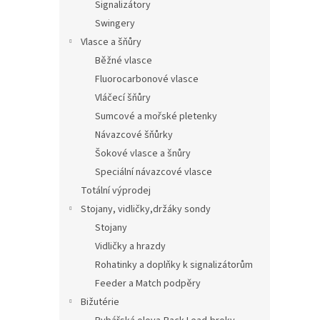
Signalizátory
Swingery
Vlasce a šňůry
Běžné vlasce
Fluorocarbonové vlasce
Vláčecí šňůry
Sumcové a mořské pletenky
Návazcové šňůrky
Šokové vlasce a šnůry
Speciální návazcové vlasce
Totální výprodej
Stojany, vidličky,držáky sondy
Stojany
Vidličky a hrazdy
Rohatinky a doplňky k signalizátorům
Feeder a Match podpěry
Bižutérie