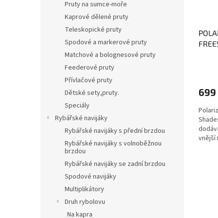
o
k
Pruty na sumce-moře
d
t
Kaprové dělené pruty
u
ů
Teleskopické pruty
POLA
k
Spodové a markerové pruty
FREE
t
Matchové a bolognesové pruty
ů
Feederové pruty
Přívlačové pruty
699
Dětské sety,pruty.
Speciály
Polari
Rybářské navijáky
Shades
dodává
Rybářské navijáky s přední brzdou
vnější 
Rybářské navijáky s volnoběžnou
polari
brzdou
Rybářské navijáky se zadní brzdou
Spodové navijáky
Multiplikátory
Druh rybolovu
Na kapra