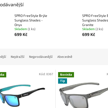
odávanější
ižutérie-dravci
Lanka
Drop Shot
Sumcařina
Živé n
SPRO FreeStyle Brýle
SPRO FreeStyle 
ukovací čluny a Belly Boaty
Elektromotory
Kontakty
Zna
Sunglass Shades -
Sunglass Shades
Onyx
Granite
Skladem
(1 ks)
Skladem
(2 ks)
699 Kč
699 Kč
nější
Nejdražší
Nejprodávanější
Abecedně
Kód:
8367
nka
Novinka
Tip