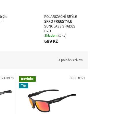
ástrahy
Echoloty,příslušenství
Vozíky
Brýle
POLARIZAČNÍ BRÝLE
čky
 -
SPRO FREESTYLE
SUNGLASS SHADES
H2O
Skladem
(1 ks)
699 Kč
3
položek celkem
Kód:
8370
Kód:
8371
Novinka
Tip