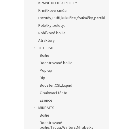
KRMNÉ BOJLÍ A PELETY
Krmítkové směsi
Extrudy,Puffi,kukuřice,foukačky,partikl.
Peletky,pelety.
Rohlíkové boilie
Atraktory
JET FISH
Boilie
Boostrované boilie
Pop-up
Dip
Booster,CSL,Liquid
Obalovací těsto
Esence
MIKBAITS
Boilie
Boostrované
boilie,Tactiq,Wafters,Mirabelky