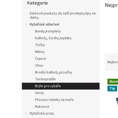
Kategorie
kategorie
Nejpr
t
Třpytky,plandavky,Spinnerbaity,Spintaily
B
r
Dárkové poukazy do naší prodejny,tipy na
a
dárky.
Naf
n
Rybářské oblečení
n
Bundy,komplety
í
Kalhoty, šortky,tepláky
p
Trička
a
n
Mikiny
Ř
e
Čepice
a
Nejlev
l
Obuv
z
Brodící kalhoty,prsačky
e
V
n
Termoprádlo
Novi
ý
í
Brýle pro rybáře
Tip
p
p
Vesty
i
r
Plovoucí obleky na moře
s
o
Rukavice
p
d
r
u
Rybářské pruty