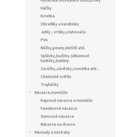
Rybářská olova,Back Lead,broky
Háčky
Krmítka
Obratlíky a karabinky
Jehly , vrtáky,utahovače.
PVA
Nůžky,peany,kleště atd..
Splávky,bužírky.silikonové
hadičky,bubliny
Zarážky,závěsky,rovnátka atd...
Chemické světlo
Trojháčky
Návazce,montáže
Kaprové návazce a montáže
Feederové návazce
Sumcové návazce
Návazce na dravce
Návnady a nástrahy