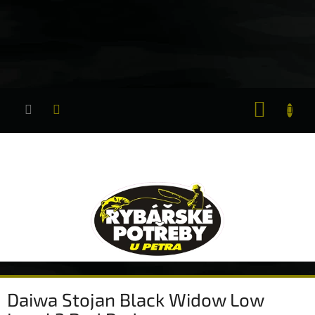
Přejít
na
obsah
NÁKUP
KOŠÍK
Daiwa Stojan Black Widow Low