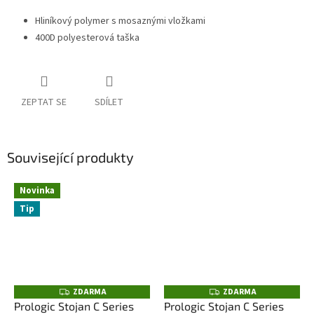
Hliníkový polymer s mosaznými vložkami
400D polyesterová taška
ZEPTAT SE
SDÍLET
Související produkty
Novinka
Tip
ZDARMA
ZDARMA
Z
Z
D
D
Prologic Stojan C Series
Prologic Stojan C Series
A
A