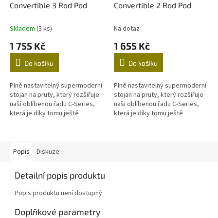
Convertible 3 Rod Pod
Convertible 2 Rod Pod
R
R
M
M
A
A
Skladem
(3 ks)
Na dotaz
1 755 Kč
1 655 Kč
Do košíku
Do košíku
Plně nastavitelný supermoderní
Plně nastavitelný supermoderní
stojan na pruty, který rozšiřuje
stojan na pruty, který rozšiřuje
naši oblíbenou řadu C-Series,
naši oblíbenou řadu C-Series,
která je díky tomu ještě
která je díky tomu ještě
univerzálnější. Je navržen tak,
univerzálnější. Je navržen tak,
aby se snadno...
aby se snadno...
Popis
Diskuze
Detailní popis produktu
Popis produktu není dostupný
Doplňkové parametry