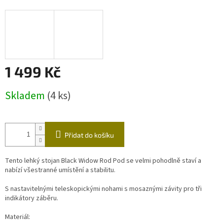
1 499 Kč
Měrná
Skladem
(4 ks)
cena:
Přidat do košíku
Tento lehký stojan Black Widow Rod Pod se velmi pohodlně staví a
nabízí všestranné umístění a stabilitu.
S nastavitelnými teleskopickými nohami s mosaznými závity pro tři
indikátory záběru.
Materiál: