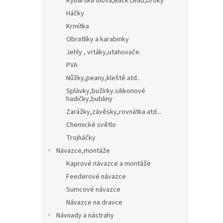
Rybářská olova,Back Lead,broky
Háčky
Krmítka
Obratlíky a karabinky
Jehly , vrtáky,utahovače.
PVA
Nůžky,peany,kleště atd..
Splávky,bužírky.silikonové
hadičky,bubliny
Zarážky,závěsky,rovnátka atd...
Chemické světlo
Trojháčky
Návazce,montáže
Kaprové návazce a montáže
Feederové návazce
Sumcové návazce
Návazce na dravce
Návnady a nástrahy