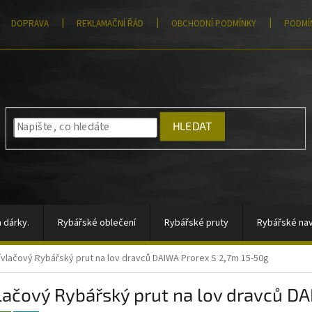
DOPRAVA
REKLAMAČNÍ ŘÁD
OBCHODNÍ PODMÍNKY
PODMÍ
HLEDAT
 dárky.
Rybářské oblečení
Rybářské pruty
Rybářské nav
ívlačový Rybářský prut na lov dravců DAIWA Prorex S 2,7m 15-50g
átory, sady signalizátorů
Vlasce a šňůry
Totální výprodej
lačový Rybářský prut na lov dravců D
rahy
Moře
AKCE
Pomůcky k zakrmování
Jigové hla