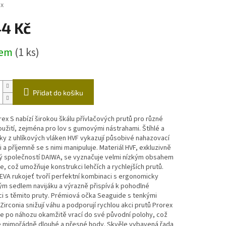
ex
ástrahy
Echoloty,příslušenství
Vozíky
44 Kč
čky
dem
(1 ks)
Přidat do košíku
ex S nabízí širokou škálu přívlačových prutů pro různé
oužití, zejména pro lov s gumovými nástrahami. Štíhlé a
ky z uhlíkových vláken HVF vykazují působivé nahazovací
i a příjemně se s nimi manipuluje. Materiál HVF, exkluzivně
ý společností DAIWA, se vyznačuje velmi nízkým obsahem
e, což umožňuje konstrukci lehčích a rychlejších prutů.
VA rukojeť tvoří perfektní kombinaci s ergonomicky
ým sedlem navijáku a výrazně přispívá k pohodlné
i s těmito pruty. Prémiová očka Seaguide s tenkými
Zirconia snižují váhu a podporují rychlou akci prutů Prorex
se po náhozu okamžitě vrací do své původní polohy, což
 mimořádně dlouhé a přesné hody. Skvěle vybavená řada