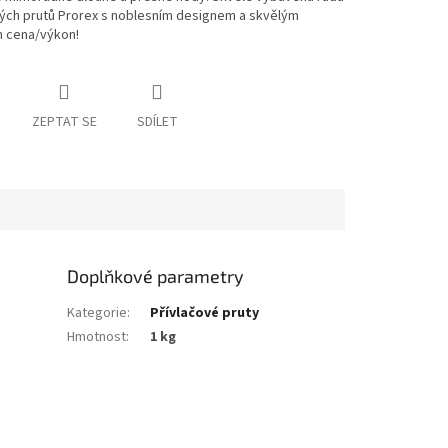
vých prutů Prorex s noblesním designem a skvělým
 cena/výkon!
ZEPTAT SE
SDÍLET
Doplňkové parametry
Kategorie
:
Přívlačové pruty
Hmotnost
:
1 kg