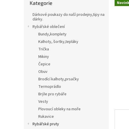
Kategorie
kategorie
Novin
t
Třpytky,plandavky,Spinnerbaity,Spintaily
B
r
Dárkové poukazy do naší prodejny,tipy na
a
dárky.
Naf
n
Rybářské oblečení
n
Bundy,komplety
í
Kalhoty, šortky,tepláky
p
Trička
a
n
Mikiny
e
Čepice
l
Obuv
Brodící kalhoty,prsačky
Termoprádlo
Brýle pro rybáře
Vesty
Plovoucí obleky na moře
Rukavice
Rybářské pruty