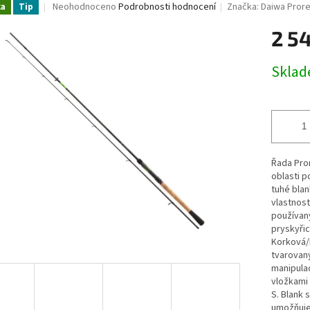
Průměrné
Neohodnoceno
Podrobnosti hodnocení
Značka:
Daiwa Pror
ka
Tip
hodnocení
ižutérie-dravci
Lanka
Drop Shot
Sumcařina
Živé n
produktu
2 5
je
ukovací čluny a Belly Boaty
Elektromotory
Kontakty
Zna
0,0
Měrná
Skla
z
cena:
5
hvězdiček.
Řada Pror
oblasti p
tuhé blan
vlastnost
používan
pryskyřic
Korková/E
tvarovan
manipulac
vložkami 
S. Blank 
umožňuje