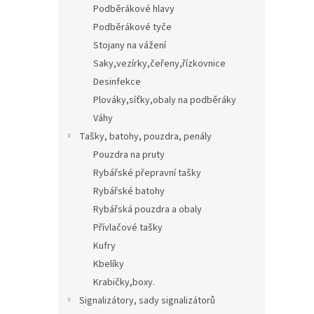
Podběrákové hlavy
Podběrákové tyče
Stojany na vážení
Saky,vezírky,čeřeny,řízkovnice
Desinfekce
Plováky,síťky,obaly na podběráky
Váhy
Tašky, batohy, pouzdra, penály
Pouzdra na pruty
Rybářské přepravní tašky
Rybářské batohy
Rybářská pouzdra a obaly
Přívlačové tašky
Kufry
Kbelíky
Krabičky,boxy.
Signalizátory, sady signalizátorů