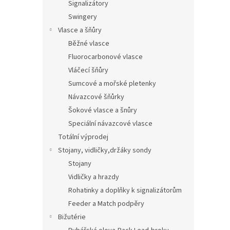
Signalizátory
Swingery
Vlasce a šňůry
Běžné vlasce
Fluorocarbonové vlasce
Vláčecí šňůry
Sumcové a mořské pletenky
Návazcové šňůrky
Šokové vlasce a šnůry
Speciální návazcové vlasce
Totální výprodej
Stojany, vidličky,držáky sondy
Stojany
Vidličky a hrazdy
Rohatinky a doplňky k signalizátorům
Feeder a Match podpěry
Bižutérie