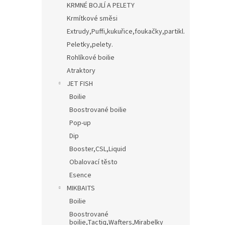
KRMNÉ BOJLÍ A PELETY
Krmítkové směsi
Extrudy,Puffi,kukuřice,foukačky,partikl.
Peletky,pelety.
Rohlíkové boilie
Atraktory
JET FISH
Boilie
Boostrované boilie
Pop-up
Dip
Booster,CSL,Liquid
Obalovací těsto
Esence
MIKBAITS
Boilie
Boostrované
boilie,Tactiq,Wafters,Mirabelky