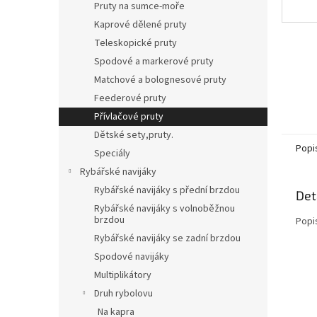
Pruty na sumce-moře
Kaprové dělené pruty
Teleskopické pruty
Spodové a markerové pruty
Matchové a bolognesové pruty
Feederové pruty
Přívlačové pruty
Dětské sety,pruty.
Popi
Speciály
Rybářské navijáky
Rybářské navijáky s přední brzdou
Det
Rybářské navijáky s volnoběžnou
brzdou
Popi
Rybářské navijáky se zadní brzdou
Spodové navijáky
Multiplikátory
Druh rybolovu
Na kapra