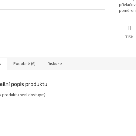
přívlačo
poměrem
TISK
s
Podobné (6)
Diskuze
ailní popis produktu
s produktu není dostupný