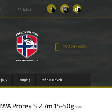
NKY OCHRANY OSOBNÍCH ÚDAJŮ
Přihlášení
NÁKUPNÍ
PRÁZDNÝ KOŠÍK
KOŠÍK
ijáky
Camping
Péče o úlovek
Stojany, vidličky,držáky sondy
Bižutérie
AIWA Prorex S 2,7m 15-50g
vy
Gumové nástrahy
Woblery
5640