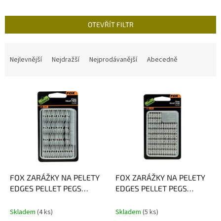
OTEVŘÍT FILTR
Ř
a
Nejlevnější
Nejdražší
Nejprodávanější
Abecedně
z
e
V
n
ý
í
p
p
i
r
s
o
p
d
r
u
o
k
d
t
FOX ZARÁŽKY NA PELETY
FOX ZARÁŽKY NA PELETY
u
ů
EDGES PELLET PEGS
EDGES PELLET PEGS
k
CLEAR / BARVA: CLEAR,
CLEAR / BARVA: CLEAR,
t
VELIKOST: 21 MM, BALENÍ:
VELIKOST: 13 MM, BALENÍ:
Skladem
(4 ks)
Skladem
(5 ks)
50 KS
134 KS