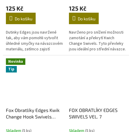
125 Kč
125 Kč
Do košíku
Do košíku
Dutinky Edges jsou navržené
Navrženo pro snížení možnosti
tak, aby vám pomohli vytvořit
zamotání a překrytí Kwich
úhledné smyčky na návazcovém
Change Swivels. Tyto převleky
materiálu, zatímco zajistí
jsou ideální pro střední návazce.
maximální pevnost spoje.
V Edges Camo vzoru Dodáváno
S krimpovacími kleštěmi
v balení po 25ti...
Novinka
Edges...
Tip
Fox Obratlíky Edges Kwik
FOX OBRATLÍKY EDGES
Change Hook Swivels
SWIVELS VEL. 7
VEL.10
Skladem
(5 ks)
Skladem
(5 ks)