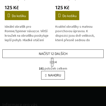
125 Kč
125 Kč
Do košíku
Do košíku
Ideální obratlík pro
Kvalitní obratlíky s matnou
Ronnie/Spinner návazce. Větší
povrchovou úpravou. K
kroužek na obratlíku poskytuje
dispozici jsou dvě velikosti,
lepší pohyb. Hladké otáčení
které přesně sednou do
obratlíku zajišťuje lepší natočení
jednotlivých závěsek od firmy
háčku Zaoblená smyčka...
Fox. Balení: 20ks
NAČÍST 12 DALŠÍCH
S
1
14
t
O
r
161
položek celkem
v
á
l
NAHORU
n
á
k
d
o
v
Z
a
á
c
á
n
í
p
í
p
a
Informace pro vás