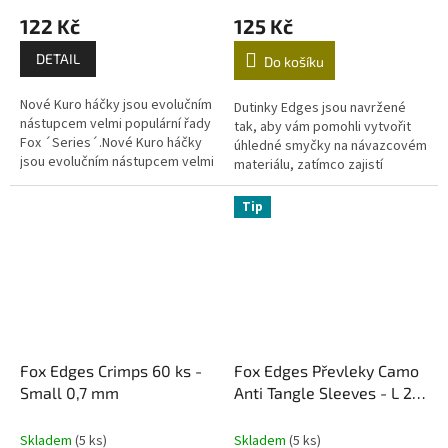
122 Kč
125 Kč
DETAIL
Do košíku
Nové Kuro háčky jsou evolučním
Dutinky Edges jsou navržené
nástupcem velmi populární řady
tak, aby vám pomohli vytvořit
Fox ´Series´.Nové Kuro háčky
úhledné smyčky na návazcovém
jsou evolučním nástupcem velmi
materiálu, zatímco zajistí
populární řady Fox ´Series´.
maximální pevnost spoje.
Byly vybrány ty nejlepší...
S krimpovacími kleštěmi...
Tip
Fox Edges Crimps 60 ks -
Fox Edges Převleky Camo
Small 0,7 mm
Anti Tangle Sleeves - L 25
ks
Skladem
(5 ks)
Skladem
(5 ks)