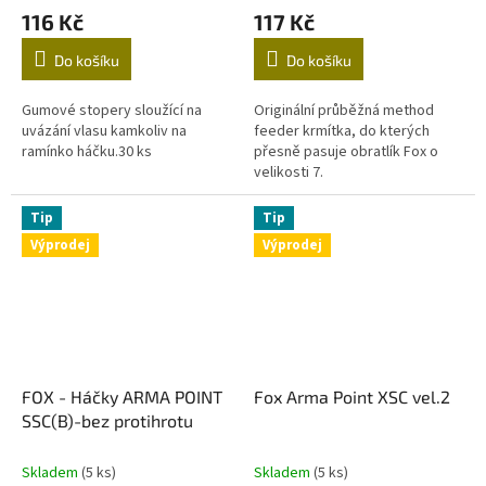
116 Kč
117 Kč
Do košíku
Do košíku
Gumové stopery sloužící na
Originální průběžná method
uvázání vlasu kamkoliv na
feeder krmítka, do kterých
ramínko háčku.30 ks
přesně pasuje obratlík Fox o
velikosti 7.
Tip
Tip
Výprodej
Výprodej
FOX - Háčky ARMA POINT
Fox Arma Point XSC vel.2
SSC(B)-bez protihrotu
Skladem
(5 ks)
Skladem
(5 ks)