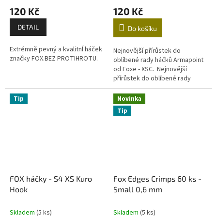
120 Kč
120 Kč
DETAIL
Do košíku
Extrémně pevný a kvalitnÍ háček
Nejnovější přírůstek do
značky FOX.BEZ PROTIHROTU.
oblíbené rady háčků Armapoint
od Foxe - XSC. Nejnovější
přírůstek do oblíbené rady
háčků Armapoint od Foxe - XSC.
Řada Arma-Point byla...
Tip
Novinka
Tip
FOX háčky - S4 XS Kuro
Fox Edges Crimps 60 ks -
Hook
Small 0,6 mm
Skladem
(5 ks)
Skladem
(5 ks)