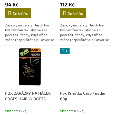
ů
94 Kč
112 Kč
Do košíku
Do košíku
Zarážky na pelety. Jejich tvar
Zarážky na pelety. Jejich tvar
byl navržen tak, aby peletu
byl navržen tak, aby peletu
podrželi i tehdy, když už se
podrželi i tehdy, když už se
začne rozpouštět a její otvor se
začne rozpouštět a její otvor se
začne zvětšovat.
začne zvětšovat.
Tip
FOX ZARÁŽKY NA HÁČEK
Fox Krmítko Carp Feeder
EDGES HAIR WIDGETS
60g
Skladem
(5 ks)
Skladem
(>5 ks)