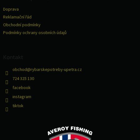
r
t
v
Doprava
í
k
Reklamační řád
y
v
Obchodní podmínky
ý
Podmínky ochrany osobních údajů
p
i
s
u
Kontakt
obchod
@
rybarskepotreby-upetra.cz
724 325 130
facebook
instagram
tiktok