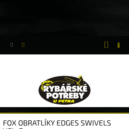
Přejít
na
obsah
NÁKUP
KOŠÍK
FOX OBRATLÍKY EDGES SWIVELS