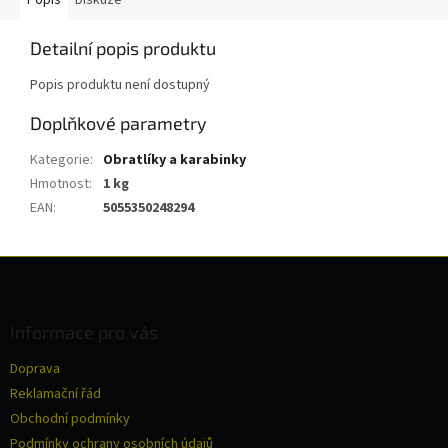
Detailní popis produktu
Popis produktu není dostupný
Doplňkové parametry
Kategorie
:
Obratlíky a karabinky
Hmotnost
:
1 kg
EAN
:
5055350248294
Z
á
p
a
Informace pro vás
t
Doprava
í
Reklamační řád
Obchodní podmínky
Podmínky ochrany osobních údajů