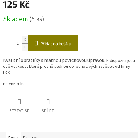
125 Kč
Měrná
Skladem
(5 ks)
cena:
Přidat do košíku
Kvalitní obratlíky s matnou povrchovou úpravou.
K dispozici jsou
dvě velikosti, které přesně sednou do jednotlivých závěsek od firmy
Fox.
Balení: 20ks
ZEPTAT SE
SDÍLET
Popis
Diskuze