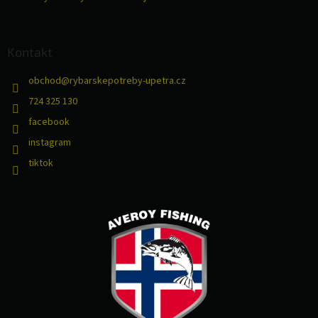
Kontakt
obchod
@
rybarskepotreby-upetra.cz
724 325 130
facebook
instagram
tiktok