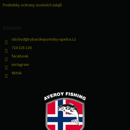
Podmínky ochrany osobních údajů
Kontakt
obchod
@
rybarskepotreby-upetra.cz
724 325 130
facebook
instagram
tiktok