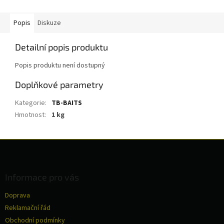
Popis
Diskuze
Detailní popis produktu
Popis produktu není dostupný
Doplňkové parametry
Kategorie
:
TB-BAITS
Hmotnost
:
1 kg
Z
á
p
a
Informace pro vás
t
Doprava
í
Reklamační řád
Obchodní podmínky