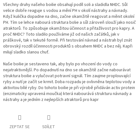
Všechny druhy našeho boilie obsahují podíl soli a sladidla NHDC. Sůl
velice dobře reaguje s vodou a mění PH v okolí nástrahy a návnady.
Když kulička dopadne na dno, začne okamžitě reagovat a měnit okolní
PH. Tím se lehce nabourá struktura bolie a sůl zároveň slouží jako nosič
atraktorů. To způsobuje okamžitou účinnost a přitažlivost pro kapry. A
proč NHDC? Toto sladilo používáme již od našich začátků, jak v
práškové, tak v tekuté formě. Při testování návnad a nástrah byl znát
obrovský rozdíl účinnnosti produktů s obsahem NHDC a bez něj. Kapři
milují sladko slanou chuť.
Naše boilie je sestaveno tak, aby bylo po vhození do vody co
nejatraktivnější. Po dopadnutí na dno se okamžitě začne nabourávat
struktura boilie a vylučovat potravní signál. Tím zaujme proplouvající
ryby a nutí je začít se krmit. Doba rozpadu je ovlivněna teplotou vody a
aktivitou bílé ryby. Do tohoto boilie je při výrobě přidáván activ protein
(enzimaticky upravená moučka) která nabourává strukturu návnady a
nástrahy a je jedním z nejlepších atraktorů pro kapr
ZEPTAT SE
SDÍLET