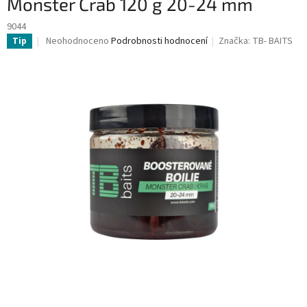
Monster Crab 120 g 20-24 mm
9044
Průměrné
Neohodnoceno
Podrobnosti hodnocení
Značka:
TB- BAITS
Tip
hodnocení
produktu
je
0,0
z
5
hvězdiček.