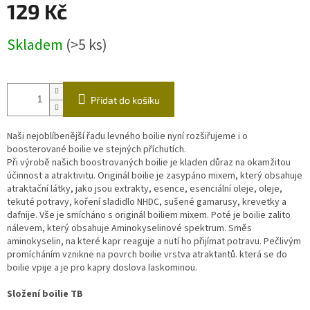
129 Kč
Měrná
Skladem
(>5 ks)
cena:
Přidat do košíku
Naši nejoblíbenější řadu levného boilie nyní rozšiřujeme i o
boosterované boilie ve stejných příchutích.
Při výrobě našich boostrovaných boilie je kladen důraz na okamžitou
účinnost a atraktivitu. Originál boilie je zasypáno mixem, který obsahuje
atraktační látky, jako jsou extrakty, esence, esenciální oleje, oleje,
tekuté potravy, koření sladidlo NHDC, sušené gamarusy, krevetky a
dafnije. Vše je smícháno s originál boiliem mixem. Poté je boilie zalito
nálevem, který obsahuje Aminokyselinové spektrum. Směs
aminokyselin, na které kapr reaguje a nutí ho přijímat potravu. Pečlivým
promícháním vznikne na povrch boilie vrstva atraktantů. která se do
boilie vpije a je pro kapry doslova laskominou.
Složení boilie TB