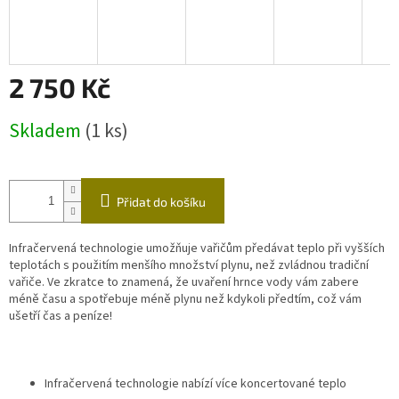
2 750 Kč
Měrná
Skladem
(1 ks)
cena:
Přidat do košíku
Infračervená technologie umožňuje vařičům předávat teplo při vyšších
teplotách s použitím menšího množství plynu, než zvládnou tradiční
vařiče. Ve zkratce to znamená, že uvaření hrnce vody vám zabere
méně času a spotřebuje méně plynu než kdykoli předtím, což vám
ušetří čas a peníze!
Infračervená technologie nabízí více koncertované teplo