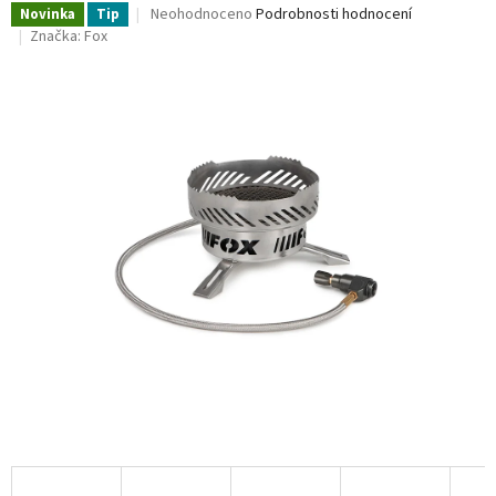
Průměrné
Neohodnoceno
Podrobnosti hodnocení
Novinka
Tip
hodnocení
Značka:
Fox
produktu
je
0,0
z
5
hvězdiček.