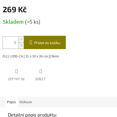
269 Kč
Měrná
Skladem
(>5 ks)
cena:
Přidat do košíku
IS11-109S-CA | 31 x 30 x 36 cm |19mm
ZEPTAT SE
SDÍLET
Popis
Diskuze
Detailní popis produktu