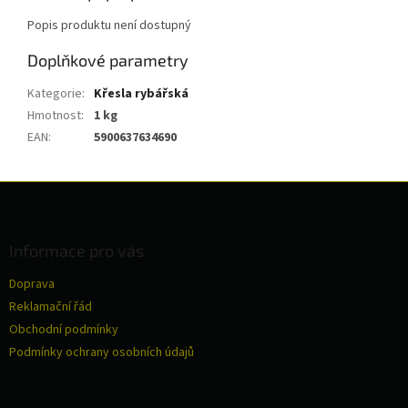
Popis produktu není dostupný
Doplňkové parametry
Kategorie
:
Křesla rybářská
Hmotnost
:
1 kg
EAN
:
5900637634690
Z
á
p
a
Informace pro vás
t
Doprava
í
Reklamační řád
Obchodní podmínky
Podmínky ochrany osobních údajů