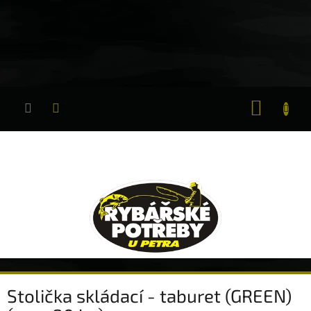
Přejít
na
obsah
NÁKUP
KOŠÍK
Stolička skládací - taburet (GREEN)