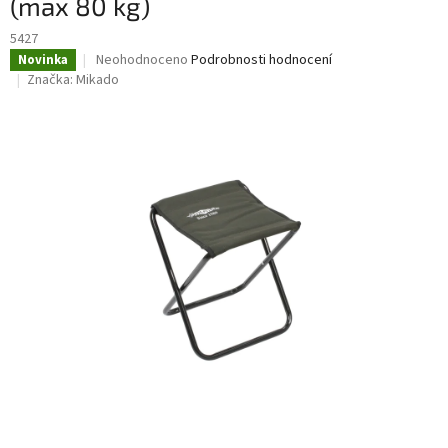
(max 80 kg)
5427
Průměrné
Neohodnoceno
Podrobnosti hodnocení
Novinka
hodnocení
Značka:
Mikado
produktu
je
0,0
z
5
hvězdiček.