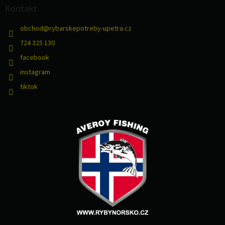
Kontakt
obchod
@
rybarskepotreby-upetra.cz
724 325 130
facebook
instagram
tiktok