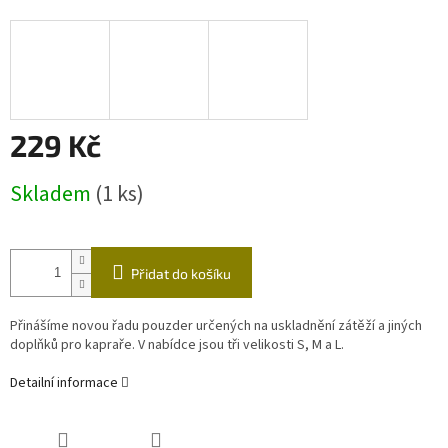
229 Kč
Měrná
Skladem
(1 ks)
cena:
Přidat do košíku
Přinášíme novou řadu pouzder určených na uskladnění zátěží a jiných
doplňků pro kapraře. V nabídce jsou tři velikosti S, M a L.
Detailní informace