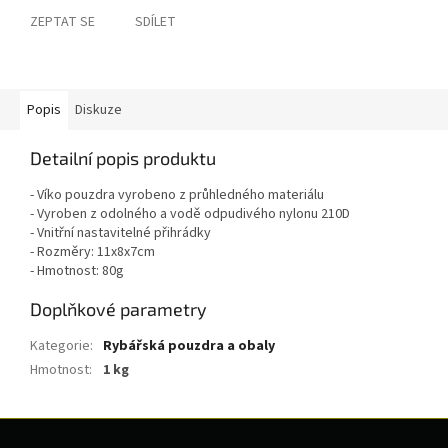
ZEPTAT SE
SDÍLET
Popis
Diskuze
Detailní popis produktu
- Víko pouzdra vyrobeno z průhledného materiálu
- Vyroben z odolného a vodě odpudivého nylonu 210D
- Vnitřní nastavitelné přihrádky
- Rozměry: 11x8x7cm
- Hmotnost: 80g
Doplňkové parametry
Kategorie
:
Rybářská pouzdra a obaly
Hmotnost
:
1 kg
Z