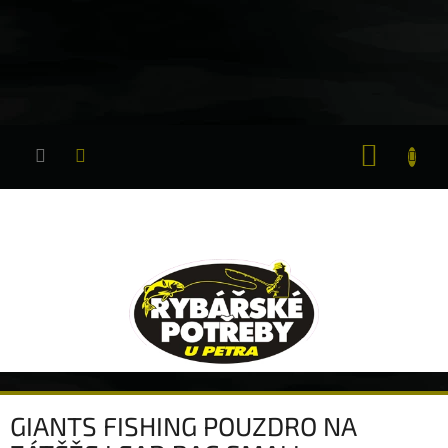
Přejít
na
obsah
NÁKUP
KOŠÍK
GIANTS FISHING POUZDRO NA