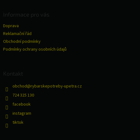
á
p
a
Informace pro vás
t
Doprava
í
Reklamační řád
Obchodní podmínky
Podmínky ochrany osobních údajů
Kontakt
obchod
@
rybarskepotreby-upetra.cz
724 325 130
facebook
instagram
tiktok