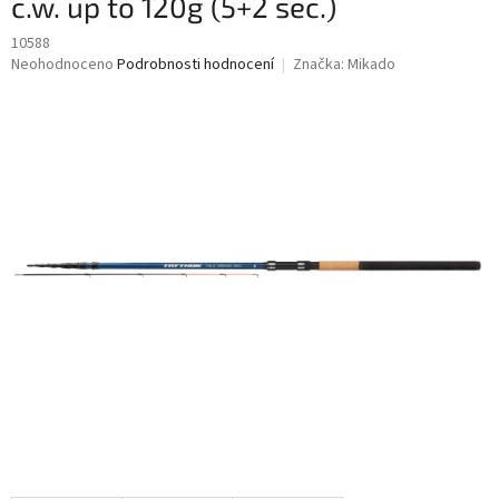
c.w. up to 120g (5+2 sec.)
10588
Průměrné
Neohodnoceno
Podrobnosti hodnocení
Značka:
Mikado
hodnocení
produktu
je
0,0
z
5
hvězdiček.