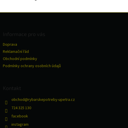
Z
á
p
a
Informace pro vás
t
Doprava
í
Reklamační řád
Obchodní podmínky
Podmínky ochrany osobních údajů
Kontakt
obchod
@
rybarskepotreby-upetra.cz
724 325 130
facebook
instagram