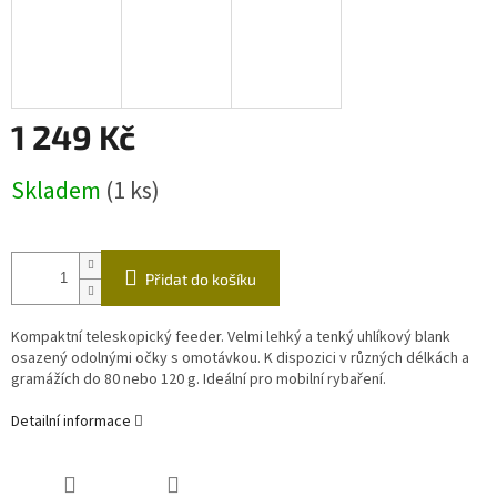
1 249 Kč
Měrná
Skladem
(1 ks)
cena:
Přidat do košíku
Kompaktní teleskopický feeder. Velmi lehký a tenký uhlíkový blank
osazený odolnými očky s omotávkou. K dispozici v různých délkách a
gramážích do 80 nebo 120 g. Ideální pro mobilní rybaření.
Detailní informace