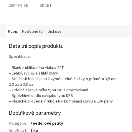
ZEPTAT SE
SDÍLET
Popis
Podobné (6)
Diskuze
Detailní popis produktu
Specifikace:
– Blank z uhlíkového vlákna 24T
– Lehký, rychlý a štíhlý blank
– Součástí balení jsou 2 vyměnitelné špičky o průměru 3,5 mm:
2.0 oz a 3.0 oz
– Odolná a lehká očka typu SIC s omotávkami
– Spolehlivé sedlo navijáku typu DPS
– Klasické provedení rukojeti v kombinaci korku a EVA pěny
Doplňkové parametry
Kategorie
:
Feederové pruty
Hmotnost
:
1 kg