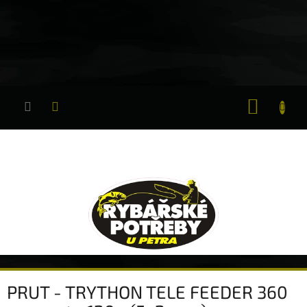
Přejít
na
obsah
NÁKUP
KOŠÍK
PRUT - TRYTHON TELE FEEDER 360