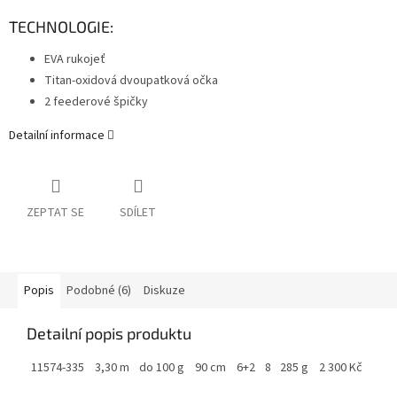
TECHNOLOGIE:
EVA rukojeť
Titan-oxidová dvoupatková očka
2 feederové špičky
Detailní informace
ZEPTAT SE
SDÍLET
Popis
Podobné (6)
Diskuze
Detailní popis produktu
11574-335
3,30 m
do 100 g
90 cm
6+2
8
285 g
2 300 Kč