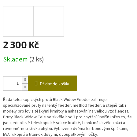
A
R
M
A
2 300 Kč
Měrná
Skladem
(2 ks)
cena:
Přidat do košíku
Řada teleskopických prutů Black Widow Feeder zahrnuje i
specializované pruty na lehký feeder, method feeder, a stejně tak i
modely pro lov s těžkými krmítky a nahazování na velkou vzdálenost.
Pruty Black Widow Tele se skvěle hodí i pro chytání úhořů! I přes to, že
jsou jednotlivé teleskopické sekce krátké, blank má skvělou akci a
rovnoměrnou křivku ohybu. Vybaveno dvěma karbonovými špičkami,
EVA rukojetí a titan-oxidovými, dvoupatkovými očky.