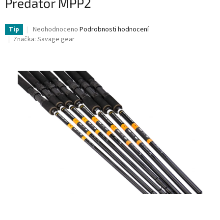
Predator MPP2
Průměrné
Neohodnoceno
Podrobnosti hodnocení
Tip
hodnocení
Značka:
Savage gear
produktu
je
0,0
z
5
hvězdiček.