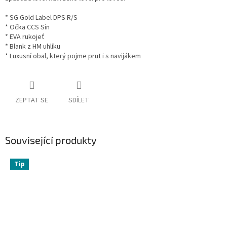
* SG Gold Label DPS R/S
* Očka CCS Sin
* EVA rukojeť
* Blank z HM uhlíku
* Luxusní obal, který pojme prut i s navijákem
ZEPTAT SE
SDÍLET
Související produkty
Tip