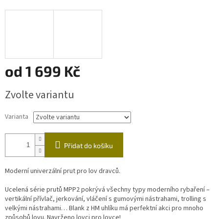
od
1 699 Kč
Měrná
Zvolte variantu
cena:
Varianta
Přidat do košíku
Moderní univerzální prut pro lov dravců.
Ucelená série prutů MPP2 pokrývá všechny typy moderního rybaření –
vertikální přívlač, jerkování, vláčení s gumovými nástrahami, trolling s
velkými nástrahami… Blank z HM uhlíku má perfektní akci pro mnoho
způsobů lovu. Navrženo lovci pro lovce!