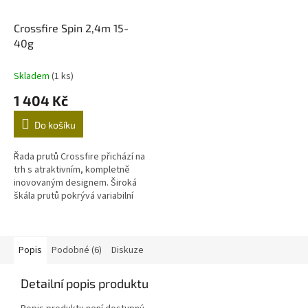
Crossfire Spin 2,4m 15-
40g
Skladem
(1 ks)
1 404 Kč
Do košíku
Řada prutů Crossfire přichází na
trh s atraktivním, kompletně
inovovaným designem. Široká
škála prutů pokrývá variabilní
spektrum gramáží a délek,
takže si každý může vybrat...
Popis
Podobné (6)
Diskuze
Detailní popis produktu