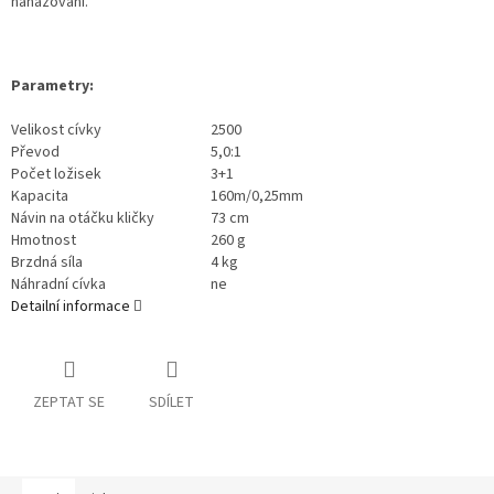
nahazování.
Parametry:
Velikost cívky
2500
Převod
5,0:1
Počet ložisek
3+1
Kapacita
160m/0,25mm
Návin na otáčku kličky
73 cm
Hmotnost
260 g
Brzdná síla
4 kg
Náhradní cívka
ne
Detailní informace
ZEPTAT SE
SDÍLET