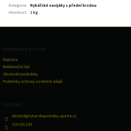
Kategorie
:
Rybářské navijáky s přední brzdou
Hmotnost
:
1 kg
Z
á
p
a
Informace pro vás
t
Doprava
í
Reklamační řád
Obchodní podmínky
Podmínky ochrany osobních údajů
Kontakt
obchod
@
rybarskepotreby-upetra.cz
724 325 130