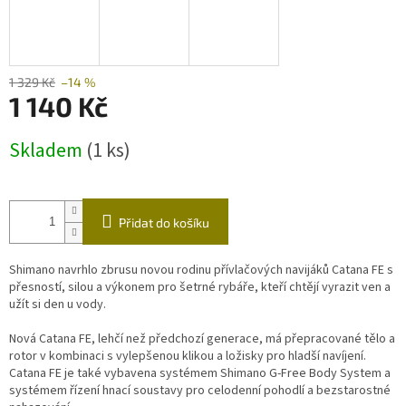
1 329 Kč
–14 %
1 140 Kč
Měrná
Skladem
(1 ks)
cena:
Přidat do košíku
Shimano navrhlo zbrusu novou rodinu přívlačových navijáků Catana FE s
přesností, silou a výkonem pro šetrné rybáře, kteří chtějí vyrazit ven a
užít si den u vody.
Nová Catana FE, lehčí než předchozí generace, má přepracované tělo a
rotor v kombinaci s vylepšenou klikou a ložisky pro hladší navíjení.
Catana FE je také vybavena systémem Shimano G-Free Body System a
systémem řízení hnací soustavy pro celodenní pohodlí a bezstarostné