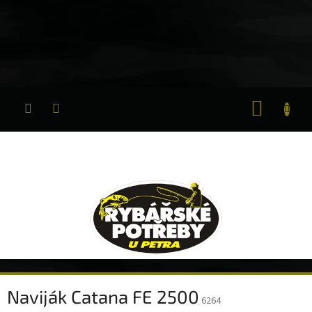
Přejít
na
obsah
NÁKUP
KOŠÍK
Naviják Catana FE 2500
6264