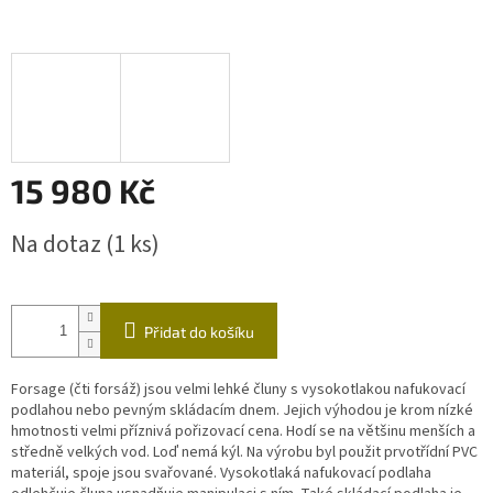
15 980 Kč
Měrná
Na dotaz
(1 ks)
cena:
Přidat do košíku
Forsage (čti forsáž) jsou velmi lehké čluny s vysokotlakou nafukovací
podlahou nebo pevným skládacím dnem. Jejich výhodou je krom nízké
hmotnosti velmi příznivá pořizovací cena. Hodí se na většinu menších a
středně velkých vod. Loď nemá kýl. Na výrobu byl použit prvotřídní PVC
materiál, spoje jsou svařované. Vysokotlaká nafukovací podlaha