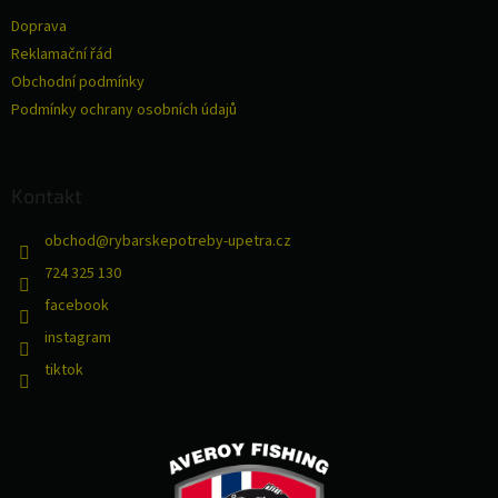
t
Doprava
í
Reklamační řád
Obchodní podmínky
Podmínky ochrany osobních údajů
Kontakt
obchod
@
rybarskepotreby-upetra.cz
724 325 130
facebook
instagram
tiktok