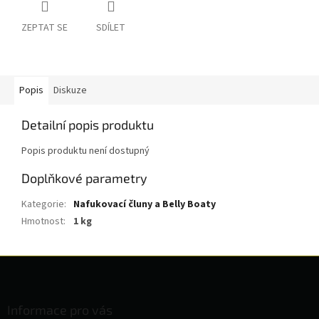
ZEPTAT SE
SDÍLET
Popis
Diskuze
Detailní popis produktu
Popis produktu není dostupný
Doplňkové parametry
Kategorie
:
Nafukovací čluny a Belly Boaty
Hmotnost
:
1 kg
Z
á
p
a
Informace pro vás