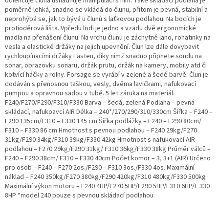
odlehčuje čluna usnadňuje manipulaci s ním. Také skládací podlaha je
poměrně lehká, snadno se vkládá do člunu, přitom je pevná, stabilní a
neprohýbá se, jak to bývá u člunů s laťkovou podlahou. Na bocích je
protioděrová lišta. Vpředu lodi je jedno a vzadu dvě ergonomické
madla na přenášení člunu. Na vrchu člunu je záchytné lano, rohatinky na
vesla a elastické držáky na jejich upevnění. Člun lze dále dovybavit
rychloupínacími držáky Fasten, díky nimž snadno připnete sondu na
sonar, obrazovku sonaru, držák prutu, držák na kamery, mobily atd či
kotvící háčky a rolny. Forsage se vyrábí v zelené a šedé barvě. Člun je
dodáván s přenosnou taškou, vesly, dvěma lavičkami, nafukovací
pumpou a opravnou sadou v tubě. 5 let záruka na materiál.
F240/F270/F290/F310/F330 Barva – šedá, zelená Podlaha – pevná
skládací, nafukoavcí AIR Délka – 240*/270/290/310/330cm Šířka – F240 –
F290 135cm/F310 – F330 145 cm Šířka podlážky – F240 – F290 80cm/
F310 – F330 86 cm Hmotnost s pevnou podlahou – F240 29kg/F270
31kg/F290 34kg/F310 39kg/F330 42kg Hmotnost s nafukovací AIR
podlahou – F270 29kg/F290 31kg/ F310 36kg/F330 38kg Průměr válců –
F240 – F290 38cm/ F310 – F330 40cm Počet komor – 3, 3+1 (AIR) Určeno
pro osob – F240 – F270 2os./F290 – F310 3os./F330 4os. Maximální
náklad – F240 350kg/F270 380kg/F290 420kg/F310 480kg/F330 500kg
Maximální výkon motoru – F240 4HP/F270 5HP/F290 5HP/F310 6HP/F 330
8HP *model 240 pouze s pevnou skládací podlahou