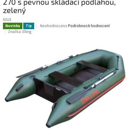
270 s pevnou skládací podlahou,
zelený
6318
Průměrné
Neohodnoceno
Podrobnosti hodnocení
Novinka
Tip
hodnocení
Značka:
Elling
produktu
je
0,0
z
5
hvězdiček.