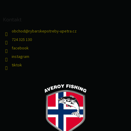
Kontakt
obchod
@
rybarskepotreby-upetra.cz
724 325 130
facebook
instagram
tiktok