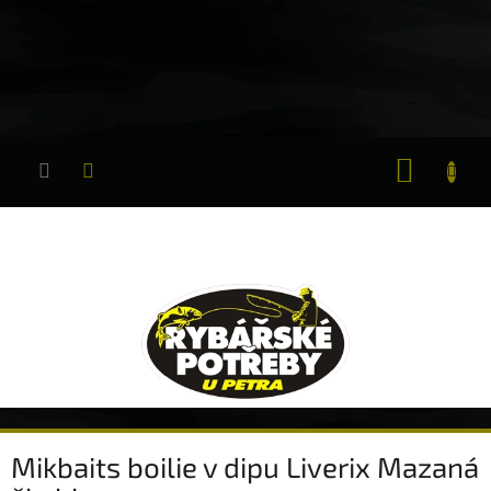
Přejít
na
obsah
NÁKUP
KOŠÍK
Mikbaits boilie v dipu Liverix Mazaná