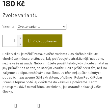
180 Kč
Měrná
Zvolte variantu
cena:
Varianta
Přidat do košíku
Boilie v dipu je měkčí zatraktivněná varianta klasického boilie. Je
vhodná zejména pro situace, kdy potřebujete atraktivnější nástrahu,
než je vaše návnada. Nebo ji můžete použít tehdy, kdy chcete chytat na
jiný průměr než na ten, se kterým vnadíte. Boilie ještě před tím, než ho
zalijeme do dipu, necháváme nasáknout v těch nejlepších tekutých
potravách, zasypeme GLM extraktem, přidáme i Robin Red či Robin
Green a teprve poté jej vkládáme do kelímku a poléváme. Tento
postup mu dává mimořádnou atraktivitu, jak ostatně dokazují vaše
úlovky.