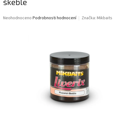
škeble
Průměrné
Neohodnoceno
Podrobnosti hodnocení
Značka:
Mikbaits
hodnocení
produktu
je
0,0
z
5
hvězdiček.