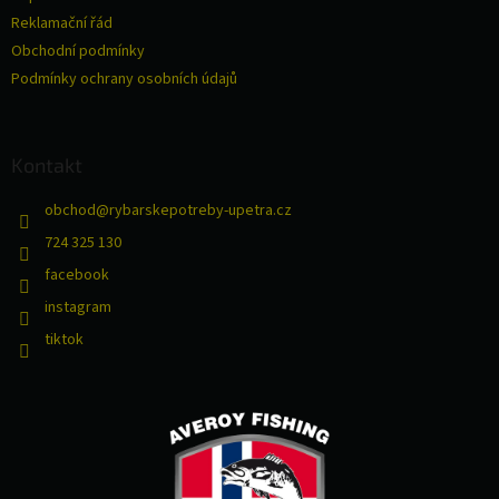
í
Reklamační řád
Obchodní podmínky
Podmínky ochrany osobních údajů
Kontakt
obchod
@
rybarskepotreby-upetra.cz
724 325 130
facebook
instagram
tiktok