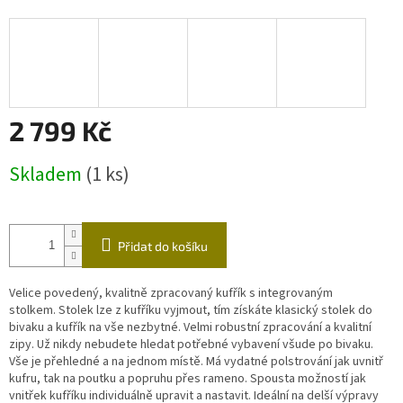
2 799 Kč
Měrná
Skladem
(1 ks)
cena:
Přidat do košíku
Velice povedený, kvalitně zpracovaný kufřík s integrovaným
stolkem. Stolek lze z kufříku vyjmout, tím získáte klasický stolek do
bivaku a kufřík na vše nezbytné. Velmi robustní zpracování a kvalitní
zipy. Už nikdy nebudete hledat potřebné vybavení všude po bivaku.
Vše je přehledné a na jednom místě. Má vydatné polstrování jak uvnitř
kufru, tak na poutku a popruhu přes rameno. Spousta možností jak
vnitřek kufříku individuálně upravit a nastavit. Ideální na delší výpravy