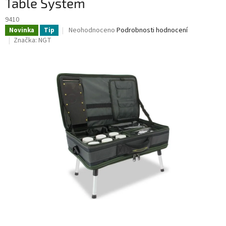
Table System
9410
Průměrné
Neohodnoceno
Podrobnosti hodnocení
Novinka
Tip
hodnocení
Značka:
NGT
produktu
je
0,0
z
5
hvězdiček.