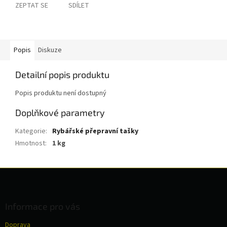
ZEPTAT SE
SDÍLET
Popis
Diskuze
Detailní popis produktu
Popis produktu není dostupný
Doplňkové parametry
Kategorie
:
Rybářské přepravní tašky
Hmotnost
:
1 kg
Z
á
p
a
Informace pro vás
t
Doprava