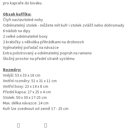
pro kapraře do bivaku.
Obsah kufříku:
Čtyři nastavitelné nohy
Odnímatelný stolek - můžete mít kufr i stolek zvlášť nebo dohromady
6 nádob na dipy
2 velké odnímatelné boxy
2 krabičky s několika přihrádkami na drobnosti
Vyjímatelný pořadač na návazce
Extra polstrovaný a odnímatelný popruh na rameno
Úložný prostor na přední straně systému
Rozměry:
Vnější: 53 x 33 x 18 cm
Vnitřní rozměry: 51 x 31 x 11 cm
Vnitřní boxy: 23 x 14 x 8 cm
Přední kapsa: 27 x 25 x 4 cm
Stolek: 50 x 30 x 17-25 cm
Max. délka návazce: 24 cm
Kufr lze zvednout od země 17 - 25 cm