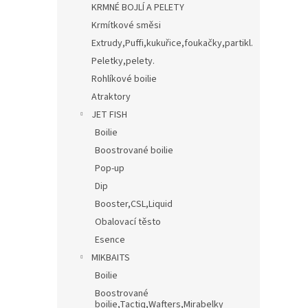
KRMNÉ BOJLÍ A PELETY
Krmítkové směsi
Extrudy,Puffi,kukuřice,foukačky,partikl.
Peletky,pelety.
Rohlíkové boilie
Atraktory
JET FISH
Boilie
Boostrované boilie
Pop-up
Dip
Booster,CSL,Liquid
Obalovací těsto
Esence
MIKBAITS
Boilie
Boostrované
boilie,Tactiq,Wafters,Mirabelky