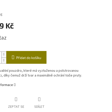
ástrahy
Echoloty,příslušenství
Vozíky
ng
čky
9 Kč
taz
Přidat do košíku
alitní pouzdro, které má vyztuženou a polstrovanou
i, díky čemuž drží tvar a maximálně ochrání Vaše pruty.
informace
ZEPTAT SE
SDÍLET