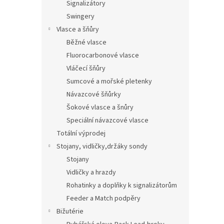
Signalizátory
Swingery
Vlasce a šňůry
Běžné vlasce
Fluorocarbonové vlasce
Vláčecí šňůry
Sumcové a mořské pletenky
Návazcové šňůrky
Šokové vlasce a šnůry
Speciální návazcové vlasce
Totální výprodej
Stojany, vidličky,držáky sondy
Stojany
Vidličky a hrazdy
Rohatinky a doplňky k signalizátorům
Feeder a Match podpěry
Bižutérie