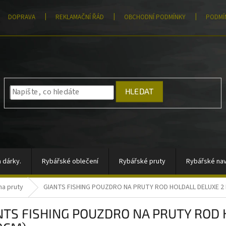
DOPRAVA
REKLAMAČNÍ ŘÁD
OBCHODNÍ PODMÍNKY
PODMÍ
HLEDAT
 dárky.
Rybářské oblečení
Rybářské pruty
Rybářské nav
na pruty
GIANTS FISHING POUZDRO NA PRUTY ROD HOLDALL DELUXE 2 
átory, sady signalizátorů
Vlasce a šňůry
Totální výprodej
NTS FISHING POUZDRO NA PRUTY ROD 
rahy
Moře
AKCE
Pomůcky k zakrmování
Jigové hla