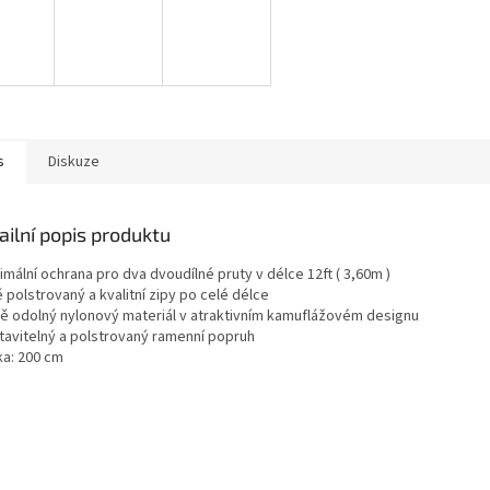
s
Diskuze
ailní popis produktu
imální ochrana pro dva dvoudílné pruty v délce 12ft ( 3,60m )
ě polstrovaný a kvalitní zipy po celé délce
dě odolný nylonový materiál v atraktivním kamuflážovém designu
stavitelný a polstrovaný ramenní popruh
ka: 200 cm