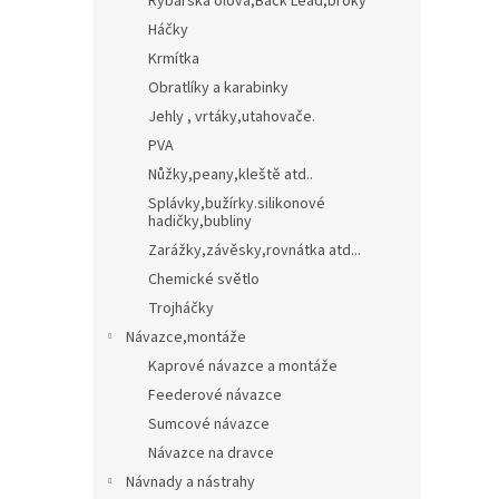
Rybářská olova,Back Lead,broky
Háčky
Krmítka
Obratlíky a karabinky
Jehly , vrtáky,utahovače.
PVA
Nůžky,peany,kleště atd..
Splávky,bužírky.silikonové
hadičky,bubliny
Zarážky,závěsky,rovnátka atd...
Chemické světlo
Trojháčky
Návazce,montáže
Kaprové návazce a montáže
Feederové návazce
Sumcové návazce
Návazce na dravce
Návnady a nástrahy