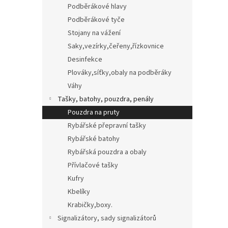
Podběrákové hlavy
Podběrákové tyče
Stojany na vážení
Saky,vezírky,čeřeny,řízkovnice
Desinfekce
Plováky,síťky,obaly na podběráky
Váhy
Tašky, batohy, pouzdra, penály
Pouzdra na pruty
Rybářské přepravní tašky
Rybářské batohy
Rybářská pouzdra a obaly
Přívlačové tašky
Kufry
Kbelíky
Krabičky,boxy.
Signalizátory, sady signalizátorů