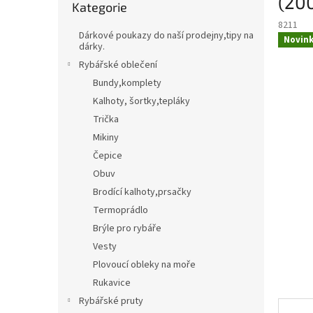
(20
Kategorie
kategorie
t
Třpytky,plandavky,Spinnerbaity,Spintaily
B
8211
r
Dárkové poukazy do naší prodejny,tipy na
Novin
a
dárky.
Naf
n
Rybářské oblečení
n
Bundy,komplety
í
Kalhoty, šortky,tepláky
p
Trička
a
n
Mikiny
e
Čepice
l
Obuv
Brodící kalhoty,prsačky
Termoprádlo
Brýle pro rybáře
Vesty
Plovoucí obleky na moře
Rukavice
Rybářské pruty