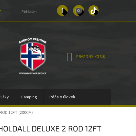
NKY OCHRANY OSOBNÍCH ÚDAJŮ
Přihlášení
NÁKUPNÍ
PRÁZDNÝ KOŠÍK
KOŠÍK
ijáky
Camping
Péče o úlovek
ROD 12FT (200CM)
Stojany, vidličky,držáky sondy
Bižutérie
HOLDALL DELUXE 2 ROD 12FT
vy
Gumové nástrahy
Woblery