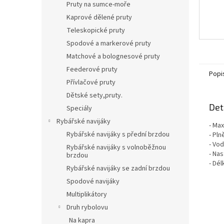
Pruty na sumce-moře
Kaprové dělené pruty
Teleskopické pruty
Spodové a markerové pruty
Matchové a bolognesové pruty
Feederové pruty
Popi
Přívlačové pruty
Dětské sety,pruty.
Det
Speciály
Rybářské navijáky
- Max
Rybářské navijáky s přední brzdou
- Pln
- Vo
Rybářské navijáky s volnoběžnou
- Na
brzdou
- Dél
Rybářské navijáky se zadní brzdou
Spodové navijáky
Multiplikátory
Druh rybolovu
Na kapra