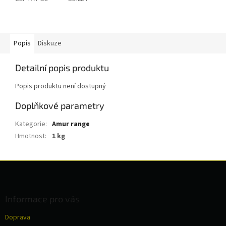
Popis
Diskuze
Detailní popis produktu
Popis produktu není dostupný
Doplňkové parametry
Kategorie
:
Amur range
Hmotnost
:
1 kg
Z
á
p
a
Informace pro vás
t
Doprava
í