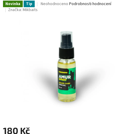
Průměrné
Neohodnoceno
Podrobnosti hodnocení
Novinka
Tip
hodnocení
Značka:
Mikbaits
produktu
je
0,0
z
5
hvězdiček.
180 Kč