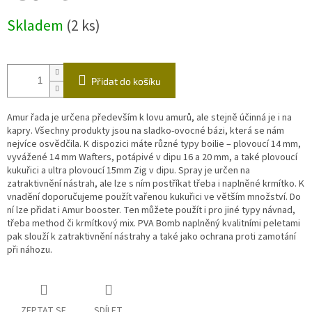
Měrná
Skladem
(2 ks)
cena:
Přidat do košíku
Amur řada je určena především k lovu amurů, ale stejně účinná je i na
kapry. Všechny produkty jsou na sladko-ovocné bázi, která se nám
nejvíce osvědčila. K dispozici máte různé typy boilie – plovoucí 14 mm,
vyvážené 14 mm Wafters, potápivé v dipu 16 a 20 mm, a také plovoucí
kukuřici a ultra plovoucí 15mm Zig v dipu. Spray je určen na
zatraktivnění nástrah, ale lze s ním postříkat třeba i naplněné krmítko. K
vnadění doporučujeme použít vařenou kukuřici ve větším množství. Do
ní lze přidat i Amur booster. Ten můžete použít i pro jiné typy návnad,
třeba method či krmítkový mix. PVA Bomb naplněný kvalitními peletami
pak slouží k zatraktivnění nástrahy a také jako ochrana proti zamotání
při náhozu.
ZEPTAT SE
SDÍLET