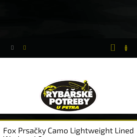
Přejít
na
obsah
NÁKUP
KOŠÍK
Fox Prsačky Camo Lightweight Lined