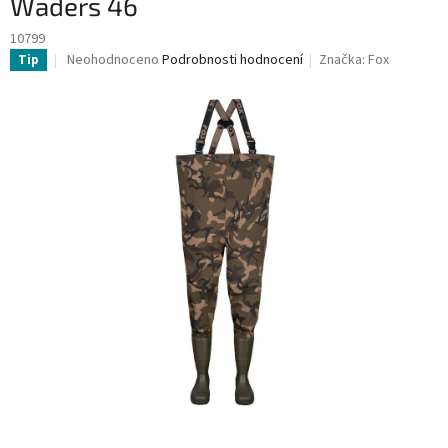
Waders 46
10799
Průměrné
Neohodnoceno
Podrobnosti hodnocení
Značka:
Fox
Tip
hodnocení
produktu
je
0,0
z
5
hvězdiček.