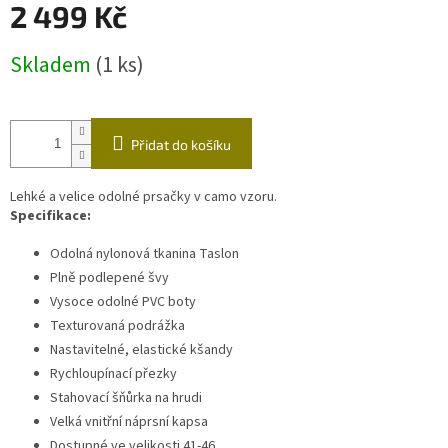
2 499 Kč
Měrná
Skladem
(1 ks)
cena:
Přidat do košíku
Lehké a velice odolné prsačky v camo vzoru.
Specifikace:
Odolná nylonová tkanina Taslon
Plně podlepené švy
Vysoce odolné PVC boty
Texturovaná podrážka
Nastavitelné, elastické kšandy
Rychloupínací přezky
Stahovací šňůrka na hrudi
Velká vnitřní náprsní kapsa
Dostupné ve velikosti 41-46