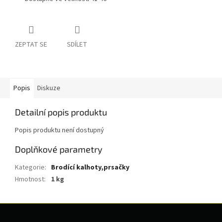
ZEPTAT SE
SDÍLET
Popis
Diskuze
Detailní popis produktu
Popis produktu není dostupný
Doplňkové parametry
Kategorie
:
Brodící kalhoty,prsačky
Hmotnost
:
1 kg
Z
á