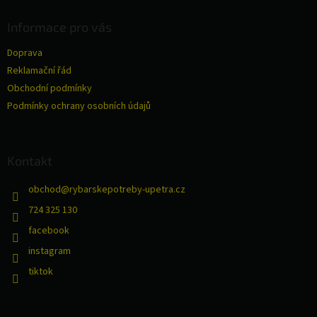
p
a
Informace pro vás
t
Doprava
í
Reklamační řád
Obchodní podmínky
Podmínky ochrany osobních údajů
Kontakt
obchod
@
rybarskepotreby-upetra.cz
724 325 130
facebook
instagram
tiktok