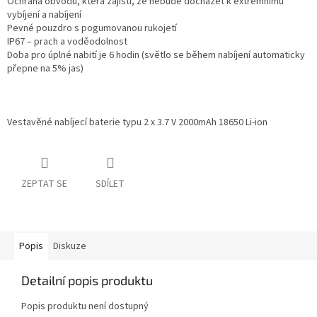
Ochrana obvodů, která zajistí, že nebude docházet k extrémnímu
vybíjení a nabíjení
Pevné pouzdro s pogumovanou rukojetí
IP67 – prach a voděodolnost
Doba pro úplné nabití je 6 hodin (světlo se během nabíjení automaticky
přepne na 5% jas)
Vestavěné nabíjecí baterie typu 2 x 3.7 V 2000mAh 18650 Li-ion
ZEPTAT SE
SDÍLET
Popis
Diskuze
Detailní popis produktu
Popis produktu není dostupný