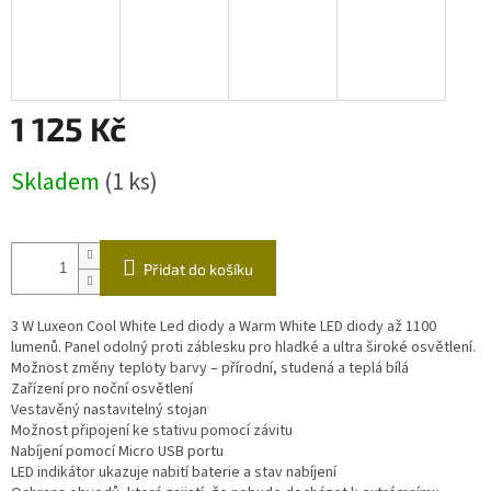
1 125 Kč
Měrná
Skladem
(1 ks)
cena:
Přidat do košíku
3 W Luxeon Cool White Led diody a Warm White LED diody až 1100
lumenů. Panel odolný proti záblesku pro hladké a ultra široké osvětlení.
Možnost změny teploty barvy – přírodní, studená a teplá bílá
Zařízení pro noční osvětlení
Vestavěný nastavitelný stojan
Možnost připojení ke stativu pomocí závitu
Nabíjení pomocí Micro USB portu
LED indikátor ukazuje nabití baterie a stav nabíjení