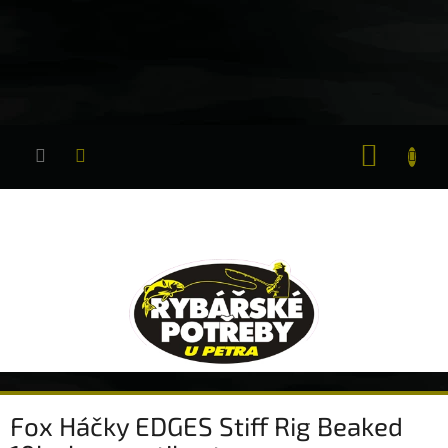
Přejít
na
obsah
NÁKUP
KOŠÍK
Fox Háčky EDGES Stiff Rig Beaked