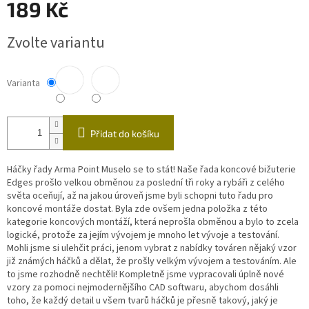
189 Kč
Měrná
Zvolte variantu
cena:
Varianta
Přidat do košíku
Háčky řady Arma Point Muselo se to stát! Naše řada koncové bižuterie
Edges prošlo velkou obměnou za poslední tři roky a rybáři z celého
světa oceňují, až na jakou úroveň jsme byli schopni tuto řadu pro
koncové montáže dostat. Byla zde ovšem jedna položka z této
kategorie koncových montáží, která neprošla obměnou a bylo to zcela
logické, protože za jejím vývojem je mnoho let vývoje a testování.
Mohli jsme si ulehčit práci, jenom vybrat z nabídky továren nějaký vzor
již známých háčků a dělat, že prošly velkým vývojem a testováním. Ale
to jsme rozhodně nechtěli! Kompletně jsme vypracovali úplně nové
vzory za pomoci nejmodernějšího CAD softwaru, abychom dosáhli
toho, že každý detail u všem tvarů háčků je přesně takový, jaký je