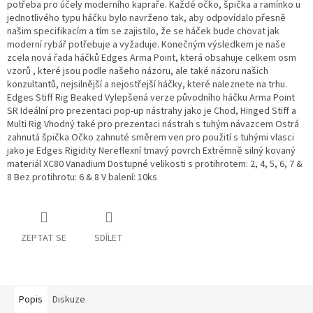
potřeba pro účely moderního kapraře. Každé očko, špička a ramínko u
jednotlivého typu háčku bylo navrženo tak, aby odpovídalo přesně
našim specifikacím a tím se zajistilo, že se háček bude chovat jak
moderní rybář potřebuje a vyžaduje. Konečným výsledkem je naše
zcela nová řada háčků Edges Arma Point, která obsahuje celkem osm
vzorů , které jsou podle našeho názoru, ale také názoru našich
konzultantů, nejsilnější a nejostřejší háčky, které naleznete na trhu.
Edges Stiff Rig Beaked Vylepšená verze původního háčku Arma Point
SR Ideální pro prezentaci pop-up nástrahy jako je Chod, Hinged Stiff a
Multi Rig Vhodný také pro prezentaci nástrah s tuhým návazcem Ostrá
zahnutá špička Očko zahnuté směrem ven pro použití s tuhými vlasci
jako je Edges Rigidity Nereflexní tmavý povrch Extrémně silný kovaný
materiál XC80 Vanadium Dostupné velikosti s protihrotem: 2, 4, 5, 6, 7 &
8 Bez protihrotu: 6 & 8 V balení: 10ks
ZEPTAT SE
SDÍLET
Popis
Diskuze