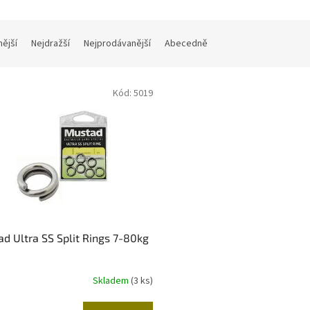
ižutérie-dravci
Lanka
Drop Shot
Sumcařina
Živé n
nější
Nejdražší
Nejprodávanější
Abecedně
ukovací čluny a Belly Boaty
Elektromotory
Kontakty
Zna
Kód:
5019
d Ultra SS Split Rings 7-80kg
Skladem
(3 ks)