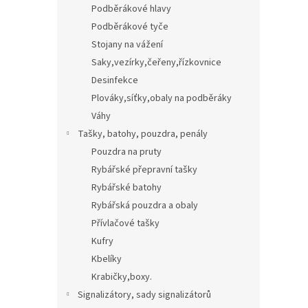
Podběrákové hlavy
Podběrákové tyče
Stojany na vážení
Saky,vezírky,čeřeny,řízkovnice
Desinfekce
Plováky,síťky,obaly na podběráky
Váhy
Tašky, batohy, pouzdra, penály
Pouzdra na pruty
Rybářské přepravní tašky
Rybářské batohy
Rybářská pouzdra a obaly
Přívlačové tašky
Kufry
Kbelíky
Krabičky,boxy.
Signalizátory, sady signalizátorů