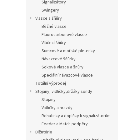
Signalizátory
Swingery
Vlasce a šňůry
Běžné vlasce
Fluorocarbonové vlasce
Vláčecí šňůry
Sumcové a mořské pletenky
Návazcové šňůrky
Šokové vlasce a šnůry
Speciální návazcové vlasce
Totální výprodej
Stojany, vidličky,držáky sondy
Stojany
Vidličky a hrazdy
Rohatinky a doplňky k signalizátorům
Feeder a Match podpěry
Bižutérie