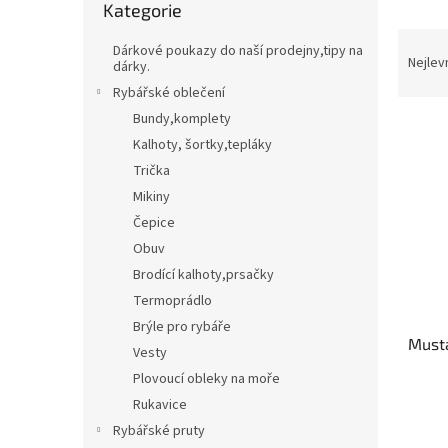
Kategorie
kategorie
t
Třpytky,plandavky,Spinnerbaity,Spintaily
B
Ř
r
Dárkové poukazy do naší prodejny,tipy na
a
a
Nejlev
dárky.
Naf
z
n
Rybářské oblečení
e
n
Bundy,komplety
V
n
í
Kalhoty, šortky,tepláky
ý
í
p
p
p
Trička
a
i
r
n
Mikiny
s
o
e
Čepice
p
d
l
Obuv
r
u
Brodící kalhoty,prsačky
o
k
d
Termoprádlo
t
u
ů
Brýle pro rybáře
Musta
k
Vesty
t
Plovoucí obleky na moře
ů
Rukavice
Rybářské pruty