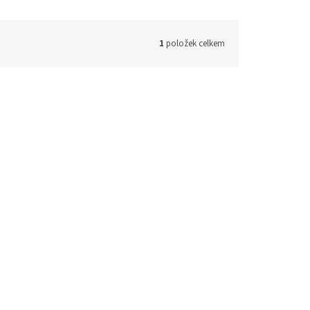
ástrahy
Echoloty,příslušenství
Vozíky
1
položek celkem
čky