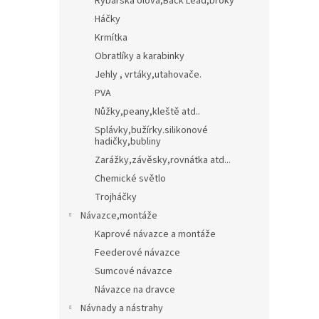
Rybářská olova,Back Lead,broky
Háčky
Krmítka
Obratlíky a karabinky
Jehly , vrtáky,utahovače.
PVA
Nůžky,peany,kleště atd..
Splávky,bužírky.silikonové
hadičky,bubliny
Zarážky,závěsky,rovnátka atd...
Chemické světlo
Trojháčky
Návazce,montáže
Kaprové návazce a montáže
Feederové návazce
Sumcové návazce
Návazce na dravce
Návnady a nástrahy