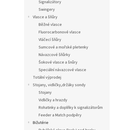
Signalizátory
Swingery
Vlasce a šňůry
Běžné vlasce
Fluorocarbonové vlasce
Vláčecí šňůry
Sumcové a mořské pletenky
Návazcové šňůrky
Šokové vlasce a šnůry
Speciální návazcové vlasce
Totální výprodej
Stojany, vidličky,držáky sondy
Stojany
Vidličky a hrazdy
Rohatinky a doplňky k signalizátorům
Feeder a Match podpěry
Bižutérie