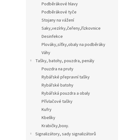
Podběrákové hlavy
Podběrákové tyče
Stojany na vážení
Saky,vezírky,čeřeny,řízkovnice
Desinfekce
Plováky,síťky,obaly na podběráky
Váhy
Tašky, batohy, pouzdra, penály
Pouzdra na pruty
Rybářské přepravní tašky
Rybářské batohy
Rybářská pouzdra a obaly
Přívlačové tašky
Kufry
Kbelíky
Krabičky,boxy.
Signalizátory, sady signalizátorů