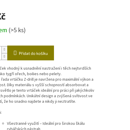
ástrahy
Echoloty,příslušenství
Vozíky
Kč
čky
dem
(>5 ks)
Přidat do košíku
áček vhodný k usnadnění nastražení i těch nejtvrdších
ako tygří ořech, boilies nebo pelety.
řada vrtáčku Z-drill je navržena pro maximální výkon a
ost. Díky materiálu s vyšší schopností absorbovat a
světlo je tento vrtáček ideální pro práci při jakýchkoliv
h podmínkách. Unikátní design a zvýšená svítivost ve
tí, že ho snadno najdete a nikdy ji neztratíte.
:
Všestranné využití – Ideální pro širokou škálu
rybářských nástrah