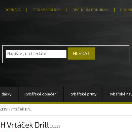
DOPRAVA
REKLAMAČNÍ ŘÁD
OBCHODNÍ PODMÍNKY
PODMÍ
HLEDAT
 dárky.
Rybářské oblečení
Rybářské pruty
Rybářské nav
ZFISH Vrtáček Drill
átory, sady signalizátorů
Vlasce a šňůry
Totální výprodej
H Vrtáček Drill
rahy
Moře
AKCE
Pomůcky k zakrmování
Jigové hla
10118