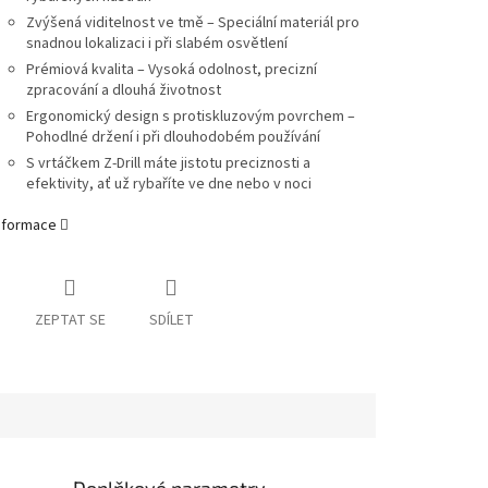
Zvýšená viditelnost ve tmě – Speciální materiál pro
snadnou lokalizaci i při slabém osvětlení
Prémiová kvalita – Vysoká odolnost, precizní
zpracování a dlouhá životnost
Ergonomický design s protiskluzovým povrchem –
Pohodlné držení i při dlouhodobém používání
S vrtáčkem Z-Drill máte jistotu preciznosti a
efektivity, ať už rybaříte ve dne nebo v noci
informace
ZEPTAT SE
SDÍLET