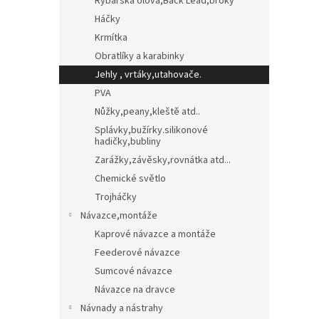
Rybářská olova,Back Lead,broky
Háčky
Krmítka
Obratlíky a karabinky
Jehly , vrtáky,utahovače.
PVA
Nůžky,peany,kleště atd..
Splávky,bužírky.silikonové
hadičky,bubliny
Zarážky,závěsky,rovnátka atd...
Chemické světlo
Trojháčky
Návazce,montáže
Kaprové návazce a montáže
Feederové návazce
Sumcové návazce
Návazce na dravce
Návnady a nástrahy