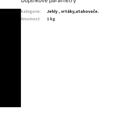
Doplňkové parametry
Kategorie
:
Jehly , vrtáky,utahovače.
Hmotnost
:
1 kg