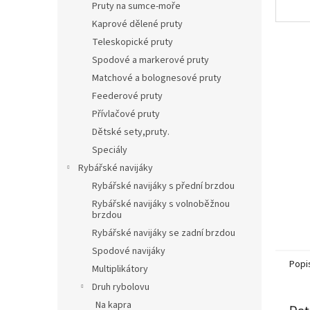
Pruty na sumce-moře
Kaprové dělené pruty
Teleskopické pruty
Spodové a markerové pruty
Matchové a bolognesové pruty
Feederové pruty
Přívlačové pruty
Dětské sety,pruty.
Speciály
Rybářské navijáky
Rybářské navijáky s přední brzdou
Rybářské navijáky s volnoběžnou
brzdou
Rybářské navijáky se zadní brzdou
Spodové navijáky
Popi
Multiplikátory
Druh rybolovu
Na kapra