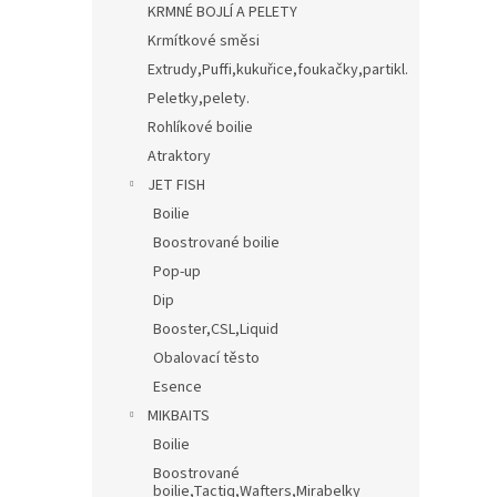
KRMNÉ BOJLÍ A PELETY
Krmítkové směsi
Extrudy,Puffi,kukuřice,foukačky,partikl.
Peletky,pelety.
Rohlíkové boilie
Atraktory
JET FISH
Boilie
Boostrované boilie
Pop-up
Dip
Booster,CSL,Liquid
Obalovací těsto
Esence
MIKBAITS
Boilie
Boostrované
boilie,Tactiq,Wafters,Mirabelky