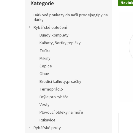
Kategorie
kategorie
Novin
t
Třpytky,plandavky,Spinnerbaity,Spintaily
B
r
Dárkové poukazy do naší prodejny,tipy na
a
dárky.
Naf
n
Rybářské oblečení
n
Bundy,komplety
í
Kalhoty, šortky,tepláky
p
Trička
a
n
Mikiny
e
Čepice
l
Obuv
Brodící kalhoty,prsačky
Termoprádlo
Brýle pro rybáře
Vesty
Plovoucí obleky na moře
Rukavice
Rybářské pruty