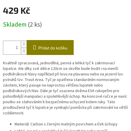
429 Kč
Měrná
Skladem
(2 ks)
cena:
Přidat do košíku
Kvalitně zpracovaná, jednodílná, pevná a lehká tyč k zakrmovací
lopatce. Ale díky své délce 120cm se skvěle bude hodit i na menší
podběrákové hlavy například při lovu na plavanou nebo na jezerní lov
pstruhů tzv. Trout Area. Tyč je opatřena standardním normovaným
závitem, který pasuje na naprostou většinu lopatek nebo
podběrákových hlav. Dále je tyč osazena dvěma EVA rukojeťmi pro
pohodlnější manipulaci a spolehlivější úchop. Na koncové ručce je navíc
poutko se stahováním k bezpečnému uchycení kolem ruky. Tato
prodloužená tyč k lopatce je vynikající pomůcka při zakrmování na větší
vzdálenosti.
Materiál: Carbon s černým matným povrchem a EVA úchopy