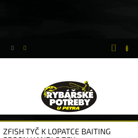
Přejít
na
obsah
NÁKUP
KOŠÍK
ZFISH TYČ K LOPATCE BAITING