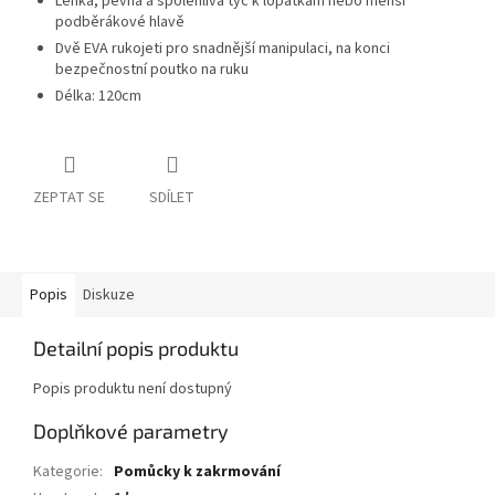
Lehká, pevná a spolehlivá tyč k lopatkám nebo menší
podběrákové hlavě
Dvě EVA rukojeti pro snadnější manipulaci, na konci
bezpečnostní poutko na ruku
Délka: 120cm
ZEPTAT SE
SDÍLET
Popis
Diskuze
Detailní popis produktu
Popis produktu není dostupný
Doplňkové parametry
Kategorie
:
Pomůcky k zakrmování