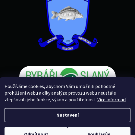
Používáme cookies, abychom Vám umožnili pohodlné
prohlížení webu a díky analýze provozu webu neustále
zlepšovali jeho funkce, výkon a použitelnost.
Více informací
Vytvořil Shoptet
Nastavení
Copyright 2026
Rybářské potřeby U Petra
. Všechna práva
Odmítnout
Souhlasím
vyhrazena.