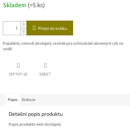
Měrná
Skladem
(>5 ks)
cena:
Přidat do košíku
Populární, cenově dostupný vezírek pro uchovávání ulovených ryb ve
vodě.
ZEPTAT SE
SDÍLET
Popis
Diskuze
Detailní popis produktu
Popis produktu není dostupný