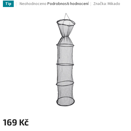
Průměrné
Neohodnoceno
Podrobnosti hodnocení
Značka:
Mikado
Tip
hodnocení
produktu
je
0,0
z
5
hvězdiček.
169 Kč