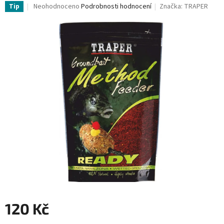
Průměrné
Neohodnoceno
Podrobnosti hodnocení
Značka:
TRAPER
Tip
hodnocení
produktu
je
0,0
z
5
hvězdiček.
120 Kč