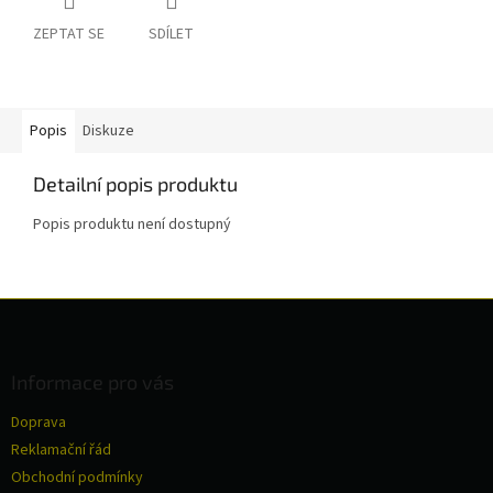
ZEPTAT SE
SDÍLET
Popis
Diskuze
Detailní popis produktu
Popis produktu není dostupný
Z
á
p
a
Informace pro vás
t
Doprava
í
Reklamační řád
Obchodní podmínky