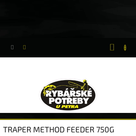
Přejít
na
obsah
NÁKUP
KOŠÍK
TRAPER METHOD FEEDER 750G