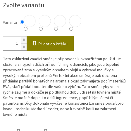
Měrná
Zvolte variantu
cena:
Varianta
Přidat do košíku
Tato exkluzivní vnadící směs je připravena k okamžitému použití. Je
složena z nejbohadších přírodních ingrediencích, jako jsou tepelně
zpracovaná zrna s vysokým obsahem olejů a vybrané moučky s
vysokým obsahem proteinů.Perfektní akce směsi je pak docílena
přidáním partiklů bohatých na aroma. Pokud zakrmujete pocí materiálů
PVA, stačí přidat booster dle vašeho výběru. Tato směs ryby velmi
rychle zaujme a dokáže je po dlouhou dobu udržet na lovném místě.
Směs je možné doplnit o další ingredience, popř. bílými červi či
patentkami. Díky dokonale vyvážené konzistenci lze směs použít pro
lovnou techniku Method Feeder, nebo k tvorbě koulí na zakrmení
lovného místa.