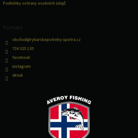
Podmínky ochrany osobních údajů
Kontakt
obchod
@
rybarskepotreby-upetra.cz
724 325 130
facebook
instagram
tiktok