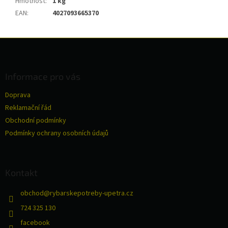
Hmotnost
:
1 kg
EAN
:
4027093665370
Z
á
p
a
Informace pro vás
t
Doprava
í
Reklamační řád
Obchodní podmínky
Podmínky ochrany osobních údajů
Kontakt
obchod
@
rybarskepotreby-upetra.cz
724 325 130
facebook