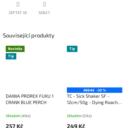
ZEPTAT SE
SDÍLET
Související produkty
Novinka
Tip
Tip
359 Kč
–30 %
DAIWA PROREX FUKU 1
TC - Sick Shaker SF -
CRANK BLUE PERCH
12cm/50g - Dying Roach -
Wobler Plovoucí
Skladem
(4 ks)
Skladem
(3 ks)
257 Kč
249 Kč