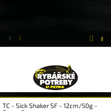
Přejít
na
obsah
NÁKUP
KOŠÍK
TC - Sick Shaker SF - 12cm/50g -