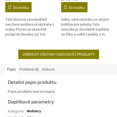
Do košíku
Do košíku
Tato klasická a kompaktně
Velká, silná nástraha se silnými
navržená woblerová nástraha z
kolébavými pohyby.Tato
rodiny Prorex se okamžitě
nástraha je obzvláště úspěšná
potápí do hloubky (až 1m)
na štiky a velké candáty a to
pokud s ní pocukáváte.S
nástrahou Sick Shaker nahodíte
velice...
ZOBRAZIT VŠECHNY SOUVISEJÍCÍ PRODUKTY
Popis
Podobné (6)
Diskuze
Detailní popis produktu
Popis produktu není dostupný
Doplňkové parametry
Kategorie
:
Woblery