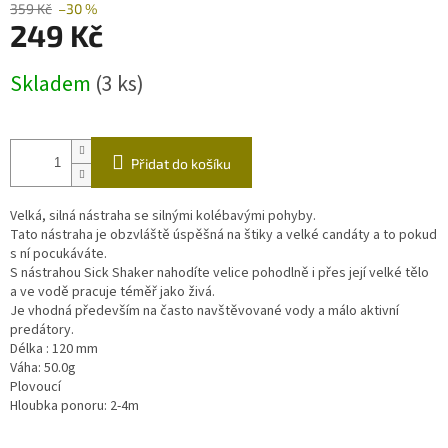
359 Kč
–30 %
249 Kč
Měrná
Skladem
(3 ks)
cena:
Přidat do košíku
Velká, silná nástraha se silnými kolébavými pohyby.
Tato nástraha je obzvláště úspěšná na štiky a velké candáty a to pokud
s ní pocukáváte.
S nástrahou Sick Shaker nahodíte velice pohodlně i přes její velké tělo
a ve vodě pracuje téměř jako živá.
Je vhodná především na často navštěvované vody a málo aktivní
predátory.
Délka : 120 mm
Váha: 50.0g
Plovoucí
Hloubka ponoru: 2-4m