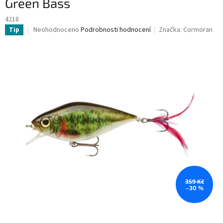
Green Bass
4218
Průměrné
Neohodnoceno
Podrobnosti hodnocení
Značka:
Cormoran
Tip
hodnocení
produktu
je
0,0
z
5
hvězdiček.
359 Kč
–30 %