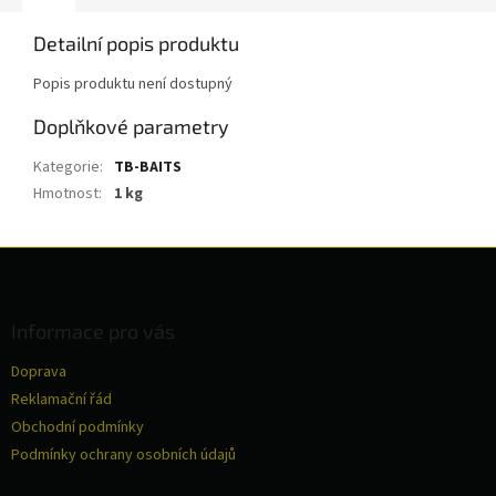
Detailní popis produktu
Popis produktu není dostupný
Doplňkové parametry
Kategorie
:
TB-BAITS
Hmotnost
:
1 kg
Z
á
p
a
Informace pro vás
t
Doprava
í
Reklamační řád
Obchodní podmínky
Podmínky ochrany osobních údajů