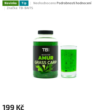
Průměrné
Neohodnoceno
Podrobnosti hodnocení
Novinka
Tip
hodnocení
Značka:
TB- BAITS
produktu
je
0,0
z
5
hvězdiček.
199 Kč