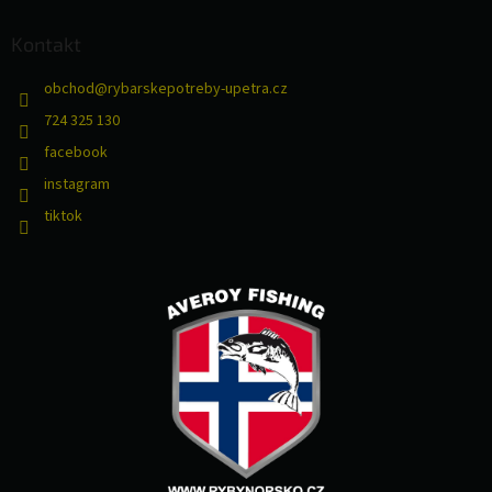
Kontakt
obchod
@
rybarskepotreby-upetra.cz
724 325 130
facebook
instagram
tiktok