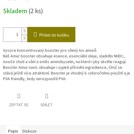
Měrná
Skladem
(2 ks)
cena:
Přidat do košíku
Vysoce koncentrovaný booster pro cílený lov amurů.
Náš Amur booster obsahuje esence, esenciální oleje, sladidlo NHDC,
nosiče chutí a vůní a směs aminokyselin, na které ryby skvěle reagují.
Booster Amur navíc obsahuje i sypké přírodní ingredience, čímž se
stává ještě více atraktivní. Booster je vhodný k celoročnímu použití a je
PVA friendly, tedy nerozpouští PVA.
ZEPTAT SE
SDÍLET
Popis
Diskuze