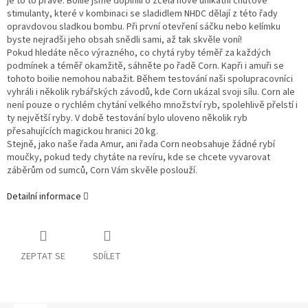
je to to pravé. Boilie jsme doplnili o zcela nové unikátní chuťové
stimulanty, které v kombinaci se sladidlem NHDC dělají z této řady
opravdovou sladkou bombu. Při první otevření sáčku nebo kelímku
byste nejradši jeho obsah snědli sami, až tak skvěle voní!
Pokud hledáte něco výrazného, co chytá ryby téměř za každých
podmínek a téměř okamžitě, sáhněte po řadě Corn. Kapři i amuři se
tohoto boilie nemohou nabažit. Během testování naši spolupracovníci
vyhráli i několik rybářských závodů, kde Corn ukázal svoji sílu. Corn ale
není pouze o rychlém chytání velkého množství ryb, spolehlivě přelstí i
ty největší ryby. V době testování bylo uloveno několik ryb
přesahujících magickou hranici 20 kg.
Stejně, jako naše řada Amur, ani řada Corn neobsahuje žádné rybí
moučky, pokud tedy chytáte na revíru, kde se chcete vyvarovat
záběrům od sumců, Corn Vám skvěle poslouží.
Detailní informace
ZEPTAT SE
SDÍLET