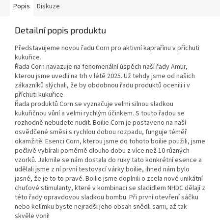
Popis
Diskuze
Detailní popis produktu
Představujeme novou řadu Corn pro aktivní kaprařinu v příchuti
kukuřice.
Řada Corn navazuje na fenomenální úspěch naší řady Amur,
kterou jsme uvedli na trh v létě 2025. Už tehdy jsme od našich
zákazníků slýchali, že by obdobnou řadu produktů ocenili i v
příchuti kukuřice.
Řada produktů Corn se vyznačuje velmi silnou sladkou
kukuřičnou vůní a velmi rychlým účinkem. S touto řadou se
rozhodně nebudete nudit. Boilie Corn je postaveno na naší
osvědčené směsi s rychlou dobou rozpadu, funguje téměř
okamžitě. Esenci Corn, kterou jsme do tohoto boilie použili, jsme
pečlivě vybírali poměrně dlouho dobu z více než 10 různých
vzorků. Jakmile se nám dostala do ruky tato konkrétní esence a
udělali jsme z ní první testovací várky boilie, ihned nám bylo
jasné, že je to to pravé. Boilie jsme doplnili o zcela nové unikátní
chuťové stimulanty, které v kombinaci se sladidlem NHDC dělají z
této řady opravdovou sladkou bombu. Při první otevření sáčku
nebo kelímku byste nejradši jeho obsah snědli sami, až tak
skvěle voní!