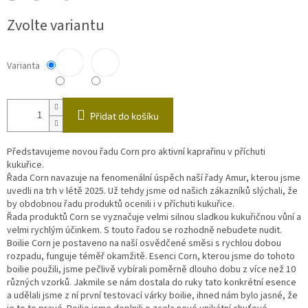
Měrná
Zvolte variantu
cena:
Varianta
Přidat do košíku
Představujeme novou řadu Corn pro aktivní kaprařinu v příchuti
kukuřice.
Řada Corn navazuje na fenomenální úspěch naší řady Amur, kterou jsme
uvedli na trh v létě 2025. Už tehdy jsme od našich zákazníků slýchali, že
by obdobnou řadu produktů ocenili i v příchuti kukuřice.
Řada produktů Corn se vyznačuje velmi silnou sladkou kukuřičnou vůní a
velmi rychlým účinkem. S touto řadou se rozhodně nebudete nudit.
Boilie Corn je postaveno na naší osvědčené směsi s rychlou dobou
rozpadu, funguje téměř okamžitě. Esenci Corn, kterou jsme do tohoto
boilie použili, jsme pečlivě vybírali poměrně dlouho dobu z více než 10
různých vzorků. Jakmile se nám dostala do ruky tato konkrétní esence
a udělali jsme z ní první testovací várky boilie, ihned nám bylo jasné, že