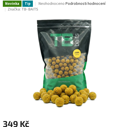
Průměrné
Neohodnoceno
Podrobnosti hodnocení
Novinka
Tip
hodnocení
Značka:
TB- BAITS
produktu
je
0,0
z
5
hvězdiček.
349 Kč