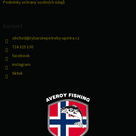
Podmínky ochrany osobních údajů
Kontakt
obchod
@
rybarskepotreby-upetra.cz
724 325 130
facebook
instagram
tiktok