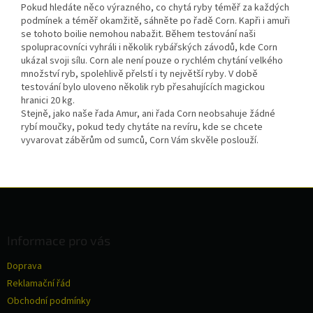
Pokud hledáte něco výrazného, co chytá ryby téměř za každých
podmínek a téměř okamžitě, sáhněte po řadě Corn. Kapři i amuři
se tohoto boilie nemohou nabažit. Během testování naši
spolupracovníci vyhráli i několik rybářských závodů, kde Corn
ukázal svoji sílu. Corn ale není pouze o rychlém chytání velkého
množství ryb, spolehlivě přelstí i ty největší ryby. V době
testování bylo uloveno několik ryb přesahujících magickou
hranici 20 kg.
Stejně, jako naše řada Amur, ani řada Corn neobsahuje žádné
rybí moučky, pokud tedy chytáte na revíru, kde se chcete
vyvarovat záběrům od sumců, Corn Vám skvěle poslouží.
Z
á
p
a
Informace pro vás
t
Doprava
í
Reklamační řád
Obchodní podmínky