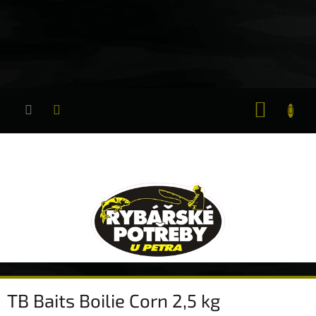
Přejít
na
obsah
NÁKUP
KOŠÍK
TB Baits Boilie Corn 2,5 kg