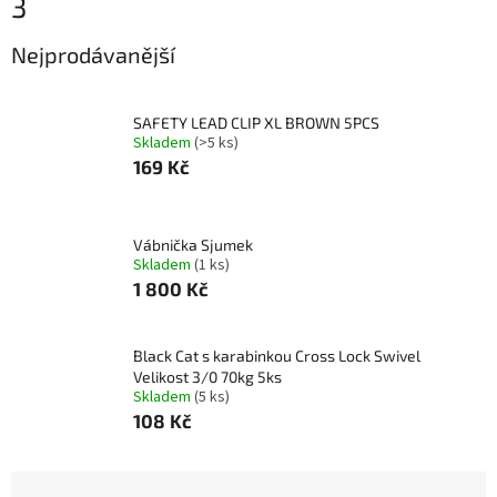
3
Nejprodávanější
SAFETY LEAD CLIP XL BROWN 5PCS
Skladem
(>5 ks)
169 Kč
Vábnička Sjumek
Skladem
(1 ks)
1 800 Kč
Black Cat s karabinkou Cross Lock Swivel
Velikost 3/0 70kg 5ks
Skladem
(5 ks)
108 Kč
Ř