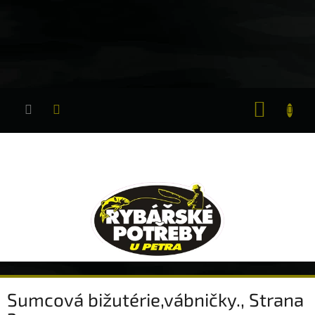
Přejít
na
obsah
NÁKUP
KOŠÍK
Sumcová bižutérie,vábničky.
, Strana