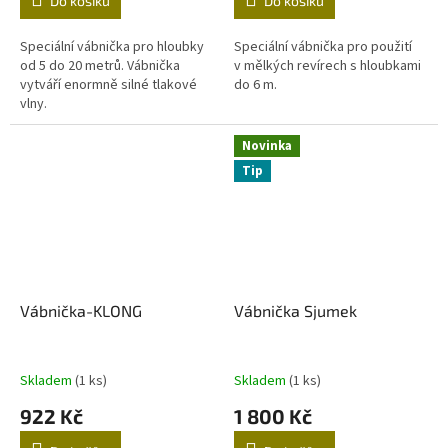
Do košíku
Do košíku
Speciální vábnička pro hloubky
Speciální vábnička pro použití
od 5 do 20 metrů. Vábnička
v mělkých revírech s hloubkami
vytváří enormně silné tlakové
do 6 m.
vlny.
Novinka
Tip
Vábnička-KLONG
Vábnička Sjumek
Skladem
(1 ks)
Skladem
(1 ks)
922 Kč
1 800 Kč