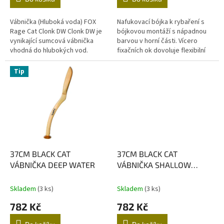
Vábnička (Hluboká voda) FOX
Nafukovací bójka k rybaření s
Rage Cat Clonk DW Clonk DW je
bójkovou montáží s nápadnou
vynikající sumcová vábnička
barvou v horní části. Vícero
vhodná do hlubokých vod.
fixačních ok dovoluje flexibilní
Jednodílná konstrukce pro větší
použití bójky na řece a na
pevnost, ergonomická rukojeť
jezeře. Na spodní straně bójky...
Tip
a...
37CM BLACK CAT
37CM BLACK CAT
VÁBNIČKA DEEP WATER
VÁBNIČKA SHALLOW
WATER
Skladem
(3 ks)
Skladem
(3 ks)
782 Kč
782 Kč