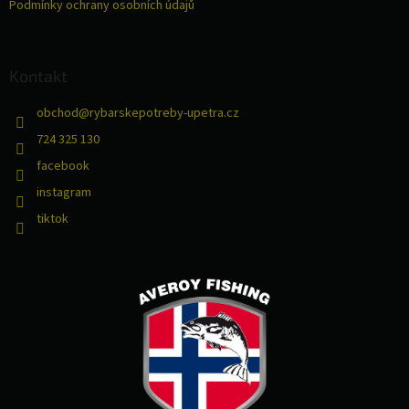
Podmínky ochrany osobních údajů
ý
p
i
s
Kontakt
u
obchod
@
rybarskepotreby-upetra.cz
724 325 130
facebook
instagram
tiktok