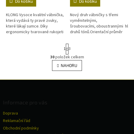
Do košíku
Do košíku
KLONG Vysoce kvalitní vábnička,
Nový druh vábničky s třemi
která vydává ty pravé zvuky,
vyměnitelnými,
které lákají sumce. Díky
šroubovacími, oboustrannými hlavi
ergonomicky tvarované rukojeti
druhů tónů.Orientační průměr
a snadnému použití je vhodná
25, 35, 43...
pro každého lovce sumců.
S
1
3
t
r
30
položek celkem
O
á
v
NAHORU
n
l
k
á
o
v
Z
d
á
a
á
n
c
p
í
í
a
Informace pro vás
p
t
r
Doprava
í
v
Reklamační řád
k
y
Obchodní podmínky
v