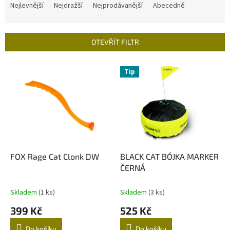
a
Nejlevnější
Nejdražší
Nejprodávanější
Abecedně
z
e
n
OTEVŘÍT FILTR
í
p
V
r
Tip
ý
o
p
d
i
u
s
k
p
t
r
ů
o
d
FOX Rage Cat Clonk DW
BLACK CAT BÓJKA MARKER
u
ČERNÁ
k
t
Skladem
(1 ks)
Skladem
(3 ks)
ů
399 Kč
525 Kč
Do košíku
Do košíku