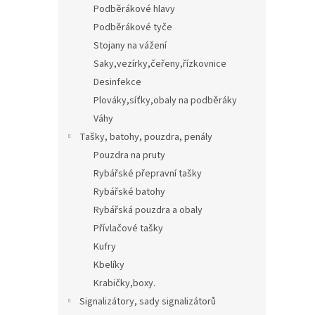
Podběrákové hlavy
Podběrákové tyče
Stojany na vážení
Saky,vezírky,čeřeny,řízkovnice
Desinfekce
Plováky,síťky,obaly na podběráky
Váhy
Tašky, batohy, pouzdra, penály
Pouzdra na pruty
Rybářské přepravní tašky
Rybářské batohy
Rybářská pouzdra a obaly
Přívlačové tašky
Kufry
Kbelíky
Krabičky,boxy.
Signalizátory, sady signalizátorů