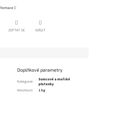
informace
ZEPTAT SE
SDÍLET
Doplňkové parametry
Sumcové a mořské
Kategorie
:
pletenky
Hmotnost
:
1 kg