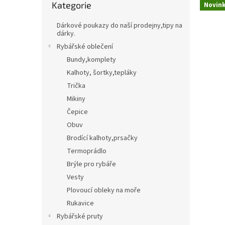
Kategorie
kategorie
Novin
t
Třpytky,plandavky,Spinnerbaity,Spintaily
B
r
Dárkové poukazy do naší prodejny,tipy na
a
dárky.
Naf
n
Rybářské oblečení
n
Bundy,komplety
í
Kalhoty, šortky,tepláky
p
Trička
a
n
Mikiny
e
Čepice
l
Obuv
Brodící kalhoty,prsačky
Termoprádlo
Brýle pro rybáře
Vesty
Plovoucí obleky na moře
Rukavice
Rybářské pruty