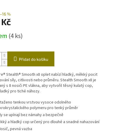
ástrahy
Echoloty,příslušenství
Vozíky
–16 %
 Kč
čky
dem
(4 ks)
Přidat do košíku
e® Stealth® Smooth x8 oplet nabízí hladký, měkký pocit
vání síly, citlivosti nebo průměru.
Stealth Smooth x8 je
ný s 8 nosiči PE vlákna, aby vytvořil těsný kulatý cop,
hladký pro tiché náhozy.
taženo tenkou vrstvou vysoce odolného
krokrystalického polymeru pro tenký průměr
ly se upínají bez námahy a bezpečně
kký a hladký cop určený pro dlouhé a snadné nahazování
Nosič, pevná vazba