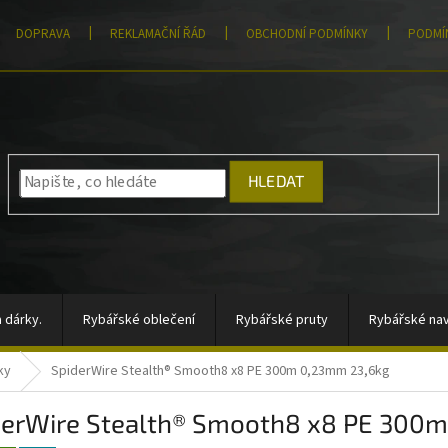
DOPRAVA
REKLAMAČNÍ ŘÁD
OBCHODNÍ PODMÍNKY
PODMÍ
HLEDAT
 dárky.
Rybářské oblečení
Rybářské pruty
Rybářské nav
ky
SpiderWire Stealth® Smooth8 x8 PE 300m 0,23mm 23,6kg
átory, sady signalizátorů
Vlasce a šňůry
Totální výprodej
derWire Stealth® Smooth8 x8 PE 300
rahy
Moře
AKCE
Pomůcky k zakrmování
Jigové hla