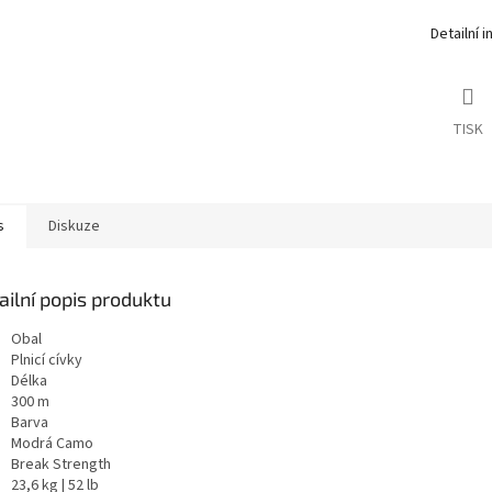
Detailní 
TISK
s
Diskuze
ailní popis produktu
Obal
Plnicí cívky
Délka
300 m
Barva
Modrá Camo
Break Strength
23,6 kg |
52 lb