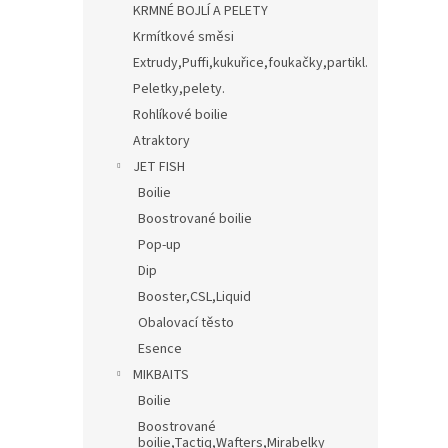
KRMNÉ BOJLÍ A PELETY
Krmítkové směsi
Extrudy,Puffi,kukuřice,foukačky,partikl.
Peletky,pelety.
Rohlíkové boilie
Atraktory
JET FISH
Boilie
Boostrované boilie
Pop-up
Dip
Booster,CSL,Liquid
Obalovací těsto
Esence
MIKBAITS
Boilie
Boostrované
boilie,Tactiq,Wafters,Mirabelky