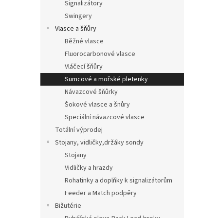
Signalizátory
Swingery
Vlasce a šňůry
Běžné vlasce
Fluorocarbonové vlasce
Vláčecí šňůry
Sumcové a mořské pletenky
Návazcové šňůrky
Šokové vlasce a šnůry
Speciální návazcové vlasce
Totální výprodej
Stojany, vidličky,držáky sondy
Stojany
Vidličky a hrazdy
Rohatinky a doplňky k signalizátorům
Feeder a Match podpěry
Bižutérie