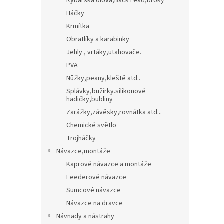
Rybářská olova,Back Lead,broky
Háčky
Krmítka
Obratlíky a karabinky
Jehly , vrtáky,utahovače.
PVA
Nůžky,peany,kleště atd..
Splávky,bužírky.silikonové
hadičky,bubliny
Zarážky,závěsky,rovnátka atd...
Chemické světlo
Trojháčky
Návazce,montáže
Kaprové návazce a montáže
Feederové návazce
Sumcové návazce
Návazce na dravce
Návnady a nástrahy