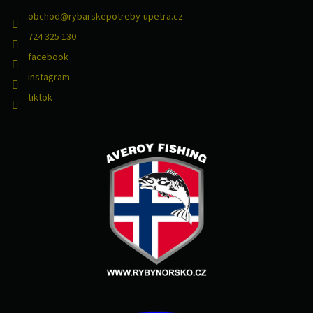
obchod
@
rybarskepotreby-upetra.cz
724 325 130
facebook
instagram
tiktok