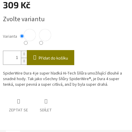
309 Kč
Měrná
Zvolte variantu
cena:
Varianta
Přidat do košíku
SpiderWire Dura 4 je super hladká Hi-Tech šňůra umožňující dlouhé a
snadné hody. Tak jako všechny šňůry SpiderWire®, je Dura 4 super
tenká, super pevná a super citlivá, aniž by byla super drahá.
ZEPTAT SE
SDÍLET