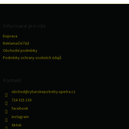
Z
á
p
a
Informace pro vás
t
Doprava
í
Reklamační řád
Obchodní podmínky
Podmínky ochrany osobních údajů
Kontakt
obchod
@
rybarskepotreby-upetra.cz
724 325 130
facebook
instagram
tiktok