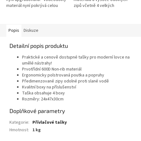
materiál nyní pokrývá celou
zipů včetně 4 velkých
přední část, kryt panelu na
plastových krabic. Rozměry: 28
navázané nástrahy je...
x 19,5 x 18,5 cm.
Popis
Diskuze
Detailní popis produktu
Praktické a cenově dostupné tašky pro moderní lovce na
umělé nástrahy!
Prvotřídní 600D Non-rib materiál
Ergonomicky polstrovaná poutka a popruhy
Předimenzované zipy odolné proti slané vodě
Kvalitní boxy na příslušenství
Taška obsahuje 4 boxy
Rozměry: 24x47x30cm
Doplňkové parametry
Kategorie
:
Přívlačové tašky
Hmotnost
:
1 kg