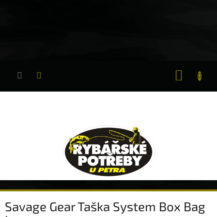
Přejít
na
obsah
NÁKUP
KOŠÍK
Savage Gear Taška System Box Bag