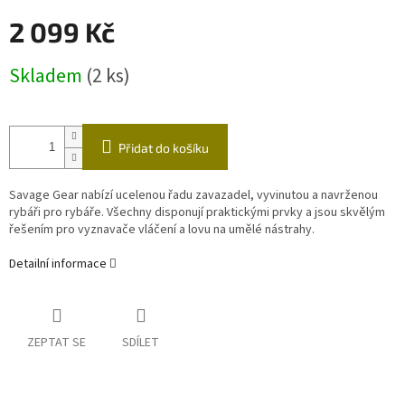
A
2 099 Kč
R
Měrná
Skladem
(2 ks)
cena:
M
A
Přidat do košíku
Savage Gear nabízí ucelenou řadu zavazadel, vyvinutou a navrženou
rybáři pro rybáře. Všechny disponují praktickými prvky a jsou skvělým
řešením pro vyznavače vláčení a lovu na umělé nástrahy.
Detailní informace
ZEPTAT SE
SDÍLET