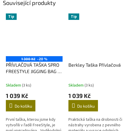
Související produkty
Tip
Tip
1 300 Kč
–20 %
PŘÍVLAČOVÁ TAŠKA SPRO
Berkley Taška Přívlačová
FREESTYLE JIGGING BAG +
2 KRABIČKY
Skladem
(3 ks)
Skladem
(3 ks)
1 039 Kč
1 039 Kč
Do košíku
Do košíku
První taška, kterou jsme kdy
Praktická taška na drobnosti či
vytvořili v řadě FreeStyle, je
nástrahy vyrobena z pevného
nyní upgradována. Voděodolný
materiálu a vysoce odolných