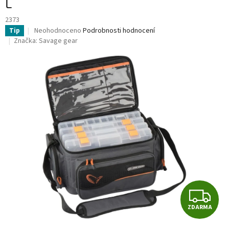
L
2373
Průměrné
Neohodnoceno
Podrobnosti hodnocení
Tip
hodnocení
Značka:
Savage gear
produktu
je
0,0
z
5
hvězdiček.
Z
ZDARMA
D