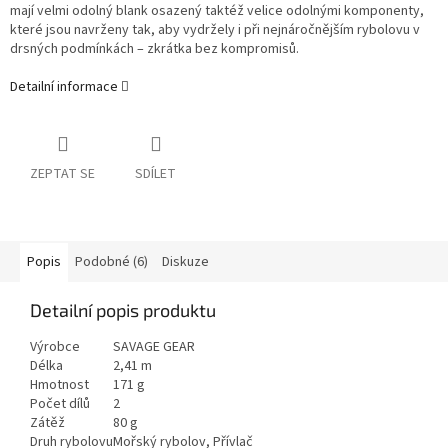
mají velmi odolný blank osazený taktéž velice odolnými komponenty,
které jsou navrženy tak, aby vydržely i při nejnáročnějším rybolovu v
drsných podmínkách – zkrátka bez kompromisů.
Detailní informace
ZEPTAT SE
SDÍLET
Popis
Podobné (6)
Diskuze
Detailní popis produktu
Výrobce
SAVAGE GEAR
Délka
2,41 m
Hmotnost
171 g
Počet dílů
2
Zátěž
80 g
Druh rybolovu
Mořský rybolov, Přívlač