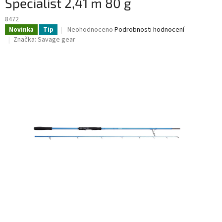
Specialist 2,41 m 80 g
8472
Průměrné
Neohodnoceno
Podrobnosti hodnocení
Novinka
Tip
hodnocení
Značka:
Savage gear
produktu
je
0,0
z
5
hvězdiček.