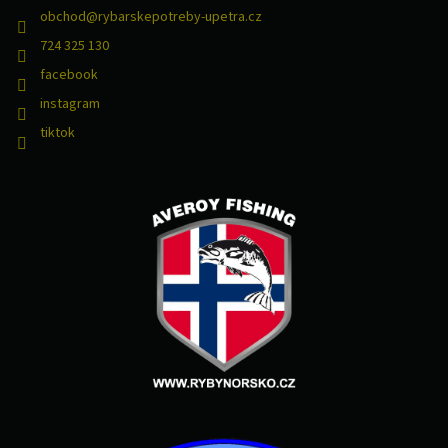
obchod
@
rybarskepotreby-upetra.cz
724 325 130
facebook
instagram
tiktok