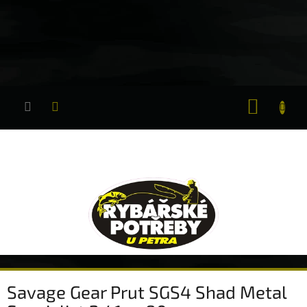
Přejít
na
obsah
NÁKUP
KOŠÍK
Savage Gear Prut SGS4 Shad Metal