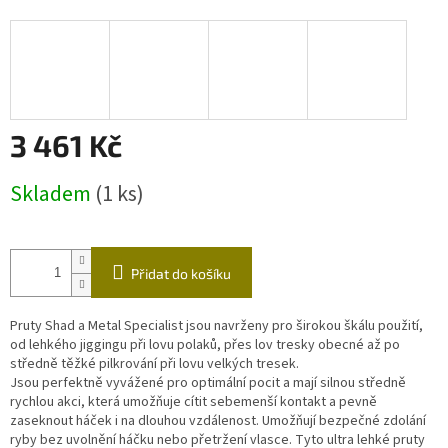
3 461 Kč
Měrná
Skladem
(1 ks)
cena:
Přidat do košíku
Pruty Shad a Metal Specialist jsou navrženy pro širokou škálu použití,
od lehkého jiggingu při lovu polaků, přes lov tresky obecné až po
středně těžké pilkrování při lovu velkých tresek.
Jsou perfektně vyvážené pro optimální pocit a mají silnou středně
rychlou akci, která umožňuje cítit sebemenší kontakt a pevně
zaseknout háček i na dlouhou vzdálenost. Umožňují bezpečné zdolání
ryby bez uvolnění háčku nebo přetržení vlasce. Tyto ultra lehké pruty