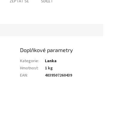
ZEPTAT SE
SDÍLET
Doplňkové parametry
Kategorie
:
Lanka
Hmotnost
:
1 kg
EAN
:
4039507260439