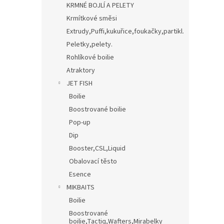
KRMNÉ BOJLÍ A PELETY
Krmítkové směsi
Extrudy,Puffi,kukuřice,foukačky,partikl.
Peletky,pelety.
Rohlíkové boilie
Atraktory
JET FISH
Boilie
Boostrované boilie
Pop-up
Dip
Booster,CSL,Liquid
Obalovací těsto
Esence
MIKBAITS
Boilie
Boostrované
boilie,Tactiq,Wafters,Mirabelky