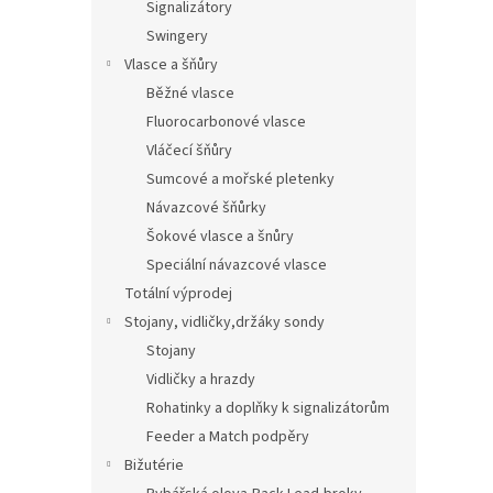
Signalizátory
Swingery
Vlasce a šňůry
Běžné vlasce
Fluorocarbonové vlasce
Vláčecí šňůry
Sumcové a mořské pletenky
Návazcové šňůrky
Šokové vlasce a šnůry
Speciální návazcové vlasce
Totální výprodej
Stojany, vidličky,držáky sondy
Stojany
Vidličky a hrazdy
Rohatinky a doplňky k signalizátorům
Feeder a Match podpěry
Bižutérie