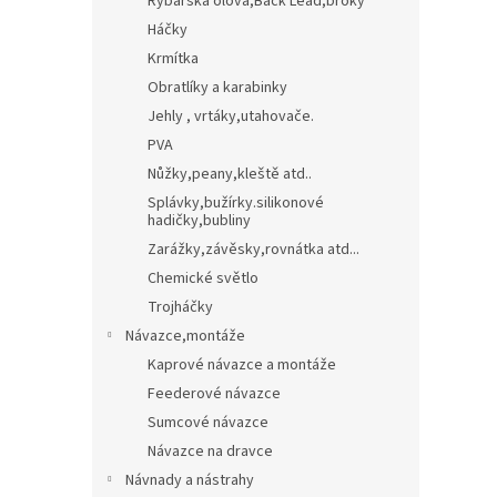
Rybářská olova,Back Lead,broky
Háčky
Krmítka
Obratlíky a karabinky
Jehly , vrtáky,utahovače.
PVA
Nůžky,peany,kleště atd..
Splávky,bužírky.silikonové
hadičky,bubliny
Zarážky,závěsky,rovnátka atd...
Chemické světlo
Trojháčky
Návazce,montáže
Kaprové návazce a montáže
Feederové návazce
Sumcové návazce
Návazce na dravce
Návnady a nástrahy