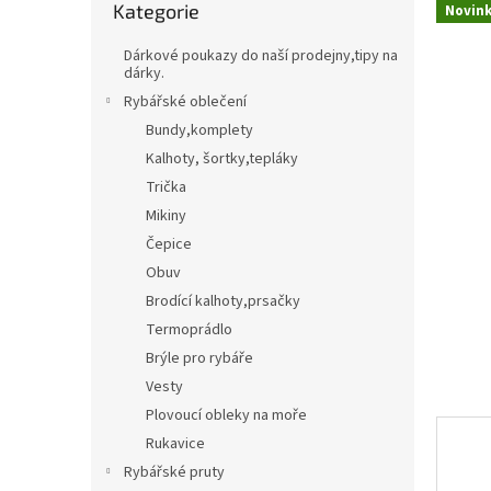
Kategorie
kategorie
Novin
t
Třpytky,plandavky,Spinnerbaity,Spintaily
B
r
Dárkové poukazy do naší prodejny,tipy na
a
dárky.
Naf
n
Rybářské oblečení
n
Bundy,komplety
í
Kalhoty, šortky,tepláky
p
Trička
a
n
Mikiny
e
Čepice
l
Obuv
Brodící kalhoty,prsačky
Termoprádlo
Brýle pro rybáře
Vesty
Plovoucí obleky na moře
Rukavice
Rybářské pruty