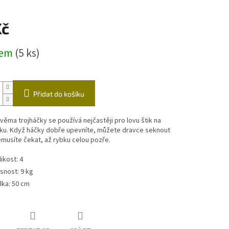
ástrahy
Echoloty,příslušenství
Vozíky
Kč
čky
dem
(5 ks)
Přidat do košíku
věma trojháčky se používá nejčastěji pro lovu štik na
bku. Když háčky dobře upevníte, můžete dravce seknout
musíte čekat, až rybku celou pozře.
likost: 4
snost: 9 kg
lka: 50 cm