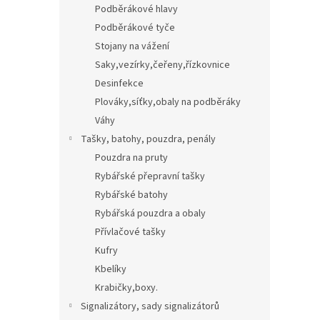
Podběrákové hlavy
Podběrákové tyče
Stojany na vážení
Saky,vezírky,čeřeny,řízkovnice
Desinfekce
Plováky,síťky,obaly na podběráky
Váhy
Tašky, batohy, pouzdra, penály
Pouzdra na pruty
Rybářské přepravní tašky
Rybářské batohy
Rybářská pouzdra a obaly
Přívlačové tašky
Kufry
Kbelíky
Krabičky,boxy.
Signalizátory, sady signalizátorů