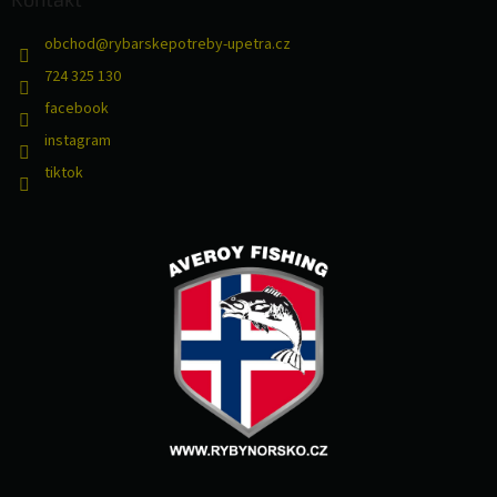
obchod
@
rybarskepotreby-upetra.cz
724 325 130
facebook
instagram
tiktok