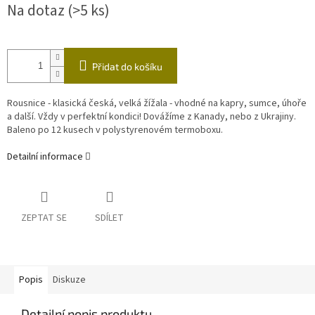
Na dotaz
(>5 ks)
cena:
Přidat do košíku
Rousnice - klasická česká, velká žížala - vhodné na kapry, sumce, úhoře
a další. Vždy v perfektní kondici! Dovážíme z Kanady, nebo z Ukrajiny.
Baleno po 12 kusech v polystyrenovém termoboxu.
Detailní informace
ZEPTAT SE
SDÍLET
Popis
Diskuze
Detailní popis produktu