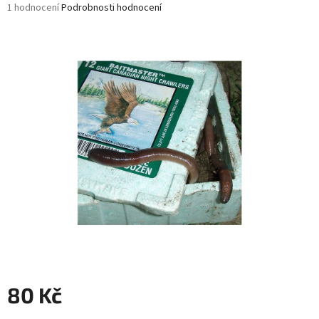
Průměrné
1 hodnocení
Podrobnosti hodnocení
hodnocení
produktu
je
5,0
z
5
hvězdiček.
80 Kč
Měrná