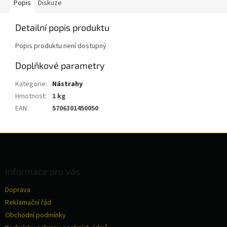
Popis
Diskuze
Detailní popis produktu
Popis produktu není dostupný
Doplňkové parametry
Kategorie
:
Nástrahy
Hmotnost
:
1 kg
EAN
:
5706301450050
Z
á
p
a
Informace pro vás
t
Doprava
í
Reklamační řád
Obchodní podmínky