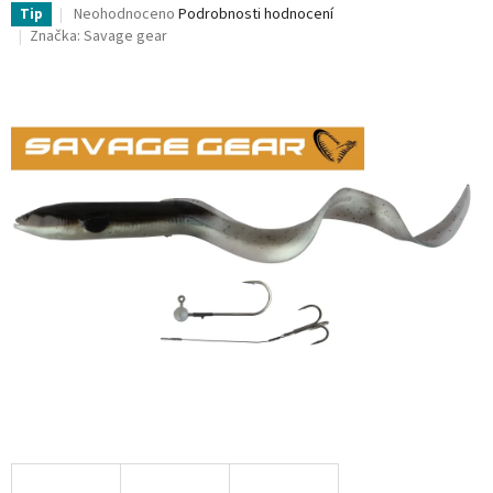
Průměrné
Neohodnoceno
Podrobnosti hodnocení
Tip
hodnocení
Značka:
Savage gear
produktu
je
0,0
z
5
hvězdiček.