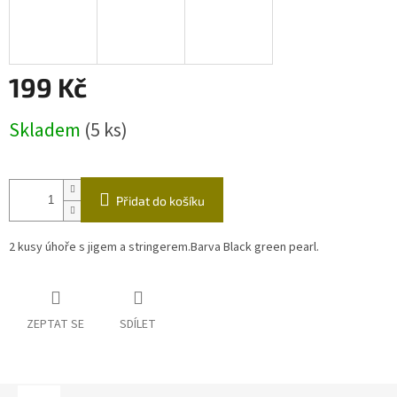
199 Kč
Měrná
Skladem
(5 ks)
cena:
Přidat do košíku
2 kusy úhoře s jigem a stringerem.Barva Black green pearl.
ZEPTAT SE
SDÍLET