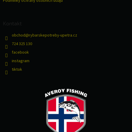
Podmínky ochrany osobních údajů
Kontakt
obchod
@
rybarskepotreby-upetra.cz
724 325 130
facebook
instagram
tiktok