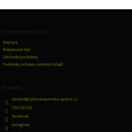
Z
á
p
a
Informace pro vás
t
Doprava
í
Reklamační řád
Obchodní podmínky
Podmínky ochrany osobních údajů
Kontakt
obchod
@
rybarskepotreby-upetra.cz
724 325 130
facebook
instagram