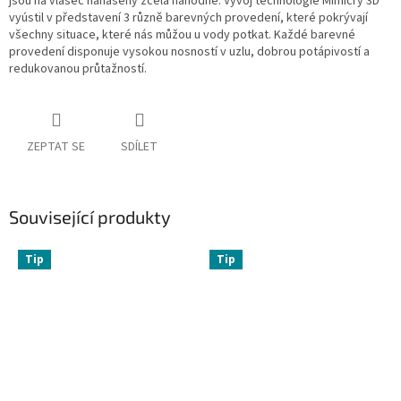
jsou na vlasec nanášeny zcela náhodně. Vývoj technologie Mimicry 3D
vyústil v představení 3 různě barevných provedení, které pokrývají
všechny situace, které nás můžou u vody potkat. Každé barevné
provedení disponuje vysokou nosností v uzlu, dobrou potápivostí a
redukovanou průtažností.
ZEPTAT SE
SDÍLET
Související produkty
Tip
Tip