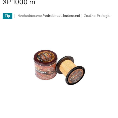
XP 1000 m
Průměrné
Neohodnoceno
Podrobnosti hodnocení
Značka:
Prologic
Tip
hodnocení
produktu
je
0,0
z
5
hvězdiček.