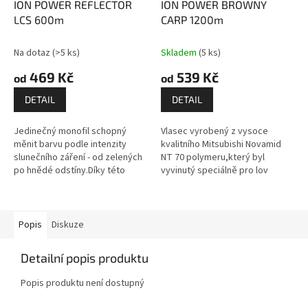
ION POWER REFLECTOR
ION POWER BROWNY
LCS 600m
CARP 1200m
Na dotaz
(>5 ks)
Skladem
(5 ks)
469 Kč
539 Kč
od
od
DETAIL
DETAIL
Jedinečný monofil schopný
Vlasec vyrobený z vysoce
měnit barvu podle intenzity
kvalitního Mitsubishi Novamid
slunečního záření - od zelených
NT 70 polymeru,který byl
po hnědé odstíny.Díky této
vyvinutý speciálně pro lov
specifické charakteristice
kaprů.Jádro vlasce tvoří málo
vlasec v rozličných hloubkách
roztažný polymer,který
vždy...
zabezpečuje jeho...
Popis
Diskuze
Detailní popis produktu
Popis produktu není dostupný