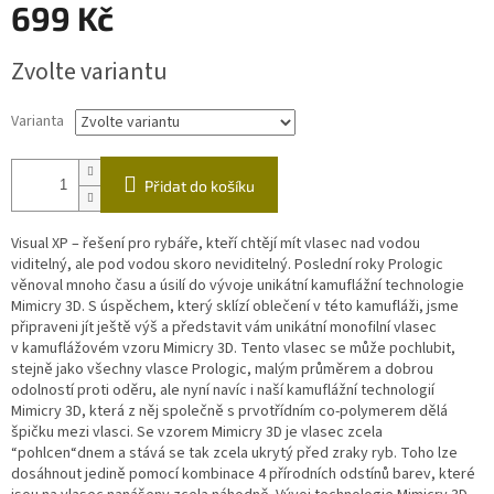
699 Kč
Měrná
Zvolte variantu
cena:
Varianta
Přidat do košíku
Visual XP – řešení pro rybáře, kteří chtějí mít vlasec nad vodou
viditelný, ale pod vodou skoro neviditelný. Poslední roky Prologic
věnoval mnoho času a úsilí do vývoje unikátní kamuflážní technologie
Mimicry 3D. S úspěchem, který sklízí oblečení v této kamufláži, jsme
připraveni jít ještě výš a představit vám unikátní monofilní vlasec
v kamuflážovém vzoru Mimicry 3D. Tento vlasec se může pochlubit,
stejně jako všechny vlasce Prologic, malým průměrem a dobrou
odolností proti oděru, ale nyní navíc i naší kamuflážní technologií
Mimicry 3D, která z něj společně s prvotřídním co-polymerem dělá
špičku mezi vlasci. Se vzorem Mimicry 3D je vlasec zcela
“pohlcen“dnem a stává se tak zcela ukrytý před zraky ryb. Toho lze
dosáhnout jedině pomocí kombinace 4 přírodních odstínů barev, které