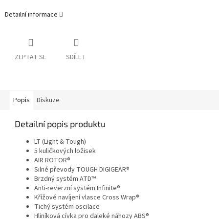
Detailní informace
ZEPTAT SE
SDÍLET
Popis
Diskuze
Detailní popis produktu
LT (Light & Tough)
5 kuličkových ložisek
AIR ROTOR®
Silné převody TOUGH DIGIGEAR®
Brzdný systém ATD™
Anti-reverzní systém Infinite®
Křížové navíjení vlasce Cross Wrap®
Tichý systém oscilace
Hliníková cívka pro daleké náhozy ABS®