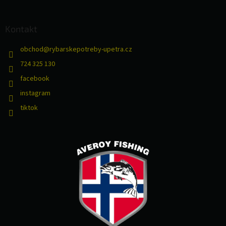
Kontakt
obchod
@
rybarskepotreby-upetra.cz
724 325 130
facebook
instagram
tiktok