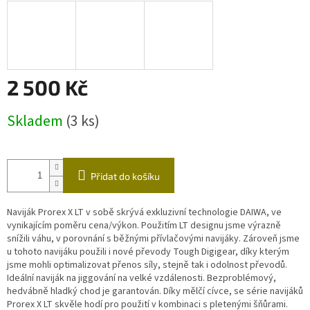
2 500 Kč
Měrná
Skladem
(3 ks)
cena:
Přidat do košíku
Naviják Prorex X LT v sobě skrývá exkluzivní technologie DAIWA, ve
vynikajícím poměru cena/výkon. Použitím LT designu jsme výrazně
snížili váhu, v porovnání s běžnými přívlačovými navijáky. Zároveň jsme
u tohoto navijáku použili i nové převody Tough Digigear, díky kterým
jsme mohli optimalizovat přenos síly, stejně tak i odolnost převodů.
Ideální naviják na jiggování na velké vzdálenosti. Bezproblémový,
hedvábně hladký chod je garantován. Díky mělčí cívce, se série navijáků
Prorex X LT skvěle hodí pro použití v kombinaci s pletenými šňůrami.