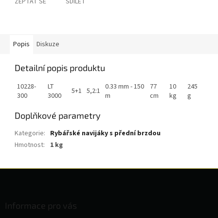
ZEPTAT SE
SDÍLET
Popis
Diskuze
Detailní popis produktu
10228-
LT
0.33 mm - 150
77
10
245
5+1
5,2:1
300
3000
m
cm
kg
g
Doplňkové parametry
Kategorie
:
Rybářské navijáky s přední brzdou
Hmotnost
:
1 kg
Z
á
p
a
Informace pro vás
t