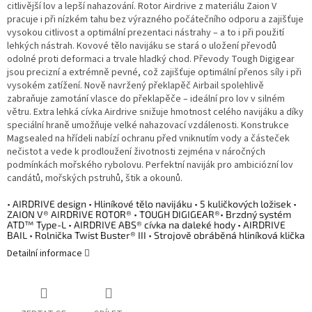
citlivější lov a lepší nahazování. Rotor Airdrive z materiálu Zaion V
pracuje i při nízkém tahu bez výrazného počátečního odporu a zajišťuje
vysokou citlivost a optimální prezentaci nástrahy – a to i při použití
lehkých nástrah. Kovové tělo navijáku se stará o uložení převodů
odolné proti deformaci a trvale hladký chod. Převody Tough Digigear
jsou precizní a extrémně pevné, což zajišťuje optimální přenos síly i při
vysokém zatížení. Nově navržený překlapěč Airbail spolehlivě
zabraňuje zamotání vlasce do překlapěče – ideální pro lov v silném
větru. Extra lehká cívka Airdrive snižuje hmotnost celého navijáku a díky
speciální hraně umožňuje velké nahazovací vzdálenosti. Konstrukce
Magsealed na hřídeli nabízí ochranu před vniknutím vody a částeček
nečistot a vede k prodloužení životnosti zejména v náročných
podmínkách mořského rybolovu. Perfektní naviják pro ambiciózní lov
candátů, mořských pstruhů, štik a okounů.
• AIRDRIVE design • Hliníkové tělo navijáku • 5 kuličkových ložisek •
ZAION V® AIRDRIVE ROTOR® • TOUGH DIGIGEAR®• Brzdný systém
ATD™ Type-L • AIRDRIVE ABS® cívka na daleké hody • AIRDRIVE
BAIL • Rolnička Twist Buster® III • Strojově obráběná hliníková klička
Detailní informace