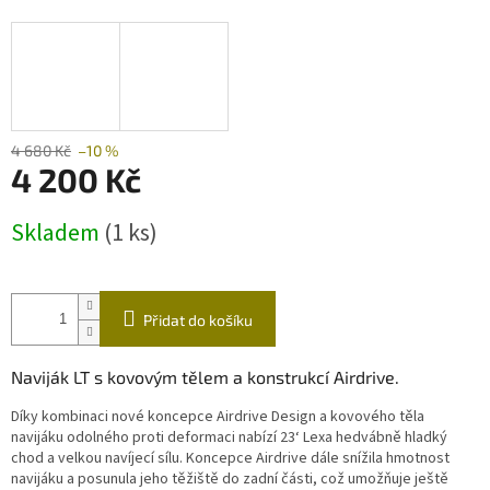
A
R
M
A
4 680 Kč
–10 %
4 200 Kč
Měrná
Skladem
(1 ks)
cena:
Přidat do košíku
Naviják LT s kovovým tělem a konstrukcí Airdrive.
Díky kombinaci nové koncepce Airdrive Design a kovového těla
navijáku odolného proti deformaci nabízí 23‘ Lexa hedvábně hladký
chod a velkou navíjecí sílu. Koncepce Airdrive dále snížila hmotnost
navijáku a posunula jeho těžiště do zadní části, což umožňuje ještě