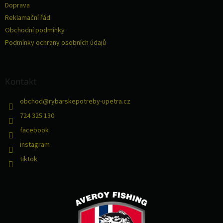
Doprava
í
Reklamační řád
Obchodní podmínky
Podmínky ochrany osobních údajů
Kontakt
obchod
@
rybarskepotreby-upetra.cz
724 325 130
facebook
instagram
tiktok