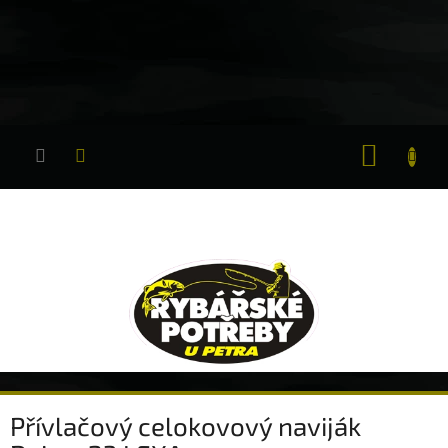
Přejít
na
obsah
NÁKUP
KOŠÍK
Přívlačový celokovový naviják