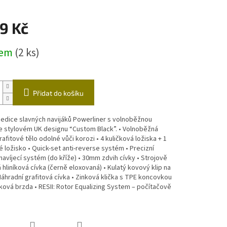
ástrahy
Echoloty,příslušenství
Vozíky
9 Kč
čky
dem
(2 ks)
Přidat do košíku
 edice slavných navijáků Powerliner s volnoběžnou
e stylovém UK designu “Custom Black”. • Volnoběžná
rafitové tělo odolné vůči korozi • 4 kuličková ložiska + 1
 ložisko • Quick-set anti-reverse systém • Precizní
 navíjecí systém (do kříže) • 30mm zdvih cívky • Strojově
hliníková cívka (černě eloxovaná) • Kulatý kovový klip na
Náhradní grafitová cívka • Zinková klička s TPE koncovkou
sková brzda • RESII: Rotor Equalizing System – počítačově