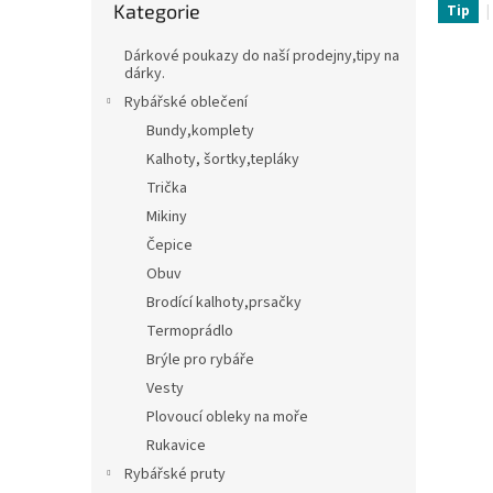
Kategorie
kategorie
Tip
t
Třpytky,plandavky,Spinnerbaity,Spintaily
B
r
Dárkové poukazy do naší prodejny,tipy na
a
dárky.
Naf
n
Rybářské oblečení
n
Bundy,komplety
í
Kalhoty, šortky,tepláky
p
Trička
a
n
Mikiny
e
Čepice
l
Obuv
Brodící kalhoty,prsačky
Termoprádlo
Brýle pro rybáře
Vesty
Plovoucí obleky na moře
Rukavice
Rybářské pruty