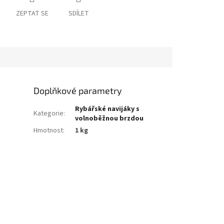
ZEPTAT SE
SDÍLET
Doplňkové parametry
Rybářské navijáky s
Kategorie
:
volnoběžnou brzdou
Hmotnost
:
1 kg