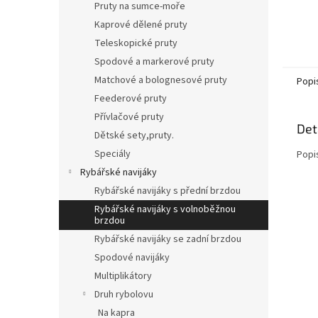
Pruty na sumce-moře
Kaprové dělené pruty
Teleskopické pruty
Spodové a markerové pruty
Matchové a bolognesové pruty
Popi
Feederové pruty
Přívlačové pruty
Det
Dětské sety,pruty.
Speciály
Popi
Rybářské navijáky
Rybářské navijáky s přední brzdou
Rybářské navijáky s volnoběžnou
brzdou
Rybářské navijáky se zadní brzdou
Spodové navijáky
Multiplikátory
Druh rybolovu
Na kapra