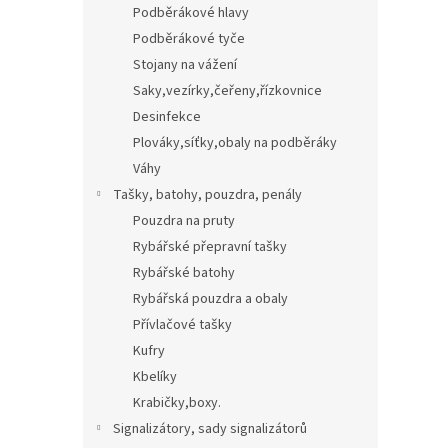
Podběrákové hlavy
Podběrákové tyče
Stojany na vážení
Saky,vezírky,čeřeny,řízkovnice
Desinfekce
Plováky,síťky,obaly na podběráky
Váhy
Tašky, batohy, pouzdra, penály
Pouzdra na pruty
Rybářské přepravní tašky
Rybářské batohy
Rybářská pouzdra a obaly
Přívlačové tašky
Kufry
Kbelíky
Krabičky,boxy.
Signalizátory, sady signalizátorů