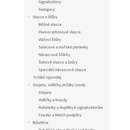
Signalizátory
Swingery
Vlasce a šňůry
Běžné vlasce
Fluorocarbonové vlasce
Vláčecí šňůry
Sumcové a mořské pletenky
Návazcové šňůrky
Šokové vlasce a šnůry
Speciální návazcové vlasce
Totální výprodej
Stojany, vidličky,držáky sondy
Stojany
Vidličky a hrazdy
Rohatinky a doplňky k signalizátorům
Feeder a Match podpěry
Bižutérie