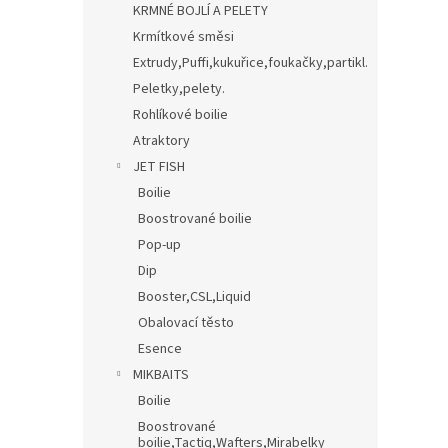
KRMNÉ BOJLÍ A PELETY
Krmítkové směsi
Extrudy,Puffi,kukuřice,foukačky,partikl.
Peletky,pelety.
Rohlíkové boilie
Atraktory
JET FISH
Boilie
Boostrované boilie
Pop-up
Dip
Booster,CSL,Liquid
Obalovací těsto
Esence
MIKBAITS
Boilie
Boostrované
boilie,Tactiq,Wafters,Mirabelky