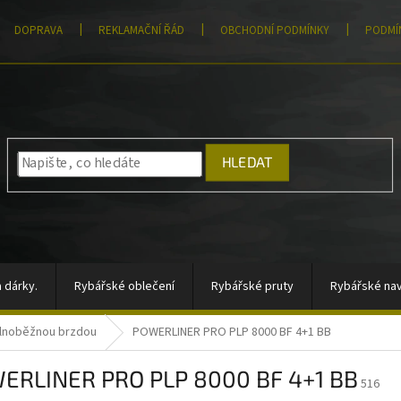
DOPRAVA
REKLAMAČNÍ ŘÁD
OBCHODNÍ PODMÍNKY
PODMÍ
HLEDAT
 dárky.
Rybářské oblečení
Rybářské pruty
Rybářské nav
olnoběžnou brzdou
POWERLINER PRO PLP 8000 BF 4+1 BB
átory, sady signalizátorů
Vlasce a šňůry
Totální výprodej
ERLINER PRO PLP 8000 BF 4+1 BB
rahy
Moře
AKCE
Pomůcky k zakrmování
Jigové hla
516