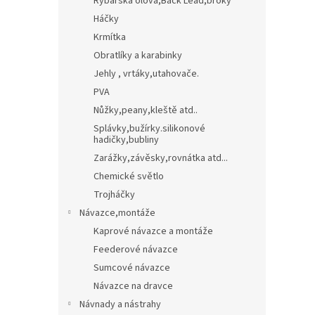
Rybářská olova,Back Lead,broky
Háčky
Krmítka
Obratlíky a karabinky
Jehly , vrtáky,utahovače.
PVA
Nůžky,peany,kleště atd..
Splávky,bužírky.silikonové
hadičky,bubliny
Zarážky,závěsky,rovnátka atd...
Chemické světlo
Trojháčky
Návazce,montáže
Kaprové návazce a montáže
Feederové návazce
Sumcové návazce
Návazce na dravce
Návnady a nástrahy