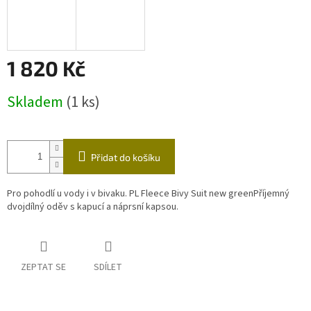
1 820 Kč
Měrná
Skladem
(1 ks)
cena:
Přidat do košíku
Pro pohodlí u vody i v bivaku. PL Fleece Bivy Suit new greenPříjemný
dvojdílný oděv s kapucí a náprsní kapsou.
ZEPTAT SE
SDÍLET