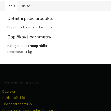
Popis
Diskuze
Detailní popis produktu
Popis produktu není dostupný
Doplňkové parametry
Kategorie
:
Termoprádlo
Hmotnost
:
1 kg
Z
á
p
a
Informace pro vás
t
Doprava
í
Reklamační řád
Obchodní podmínky
Podmínky ochrany osobních údajů