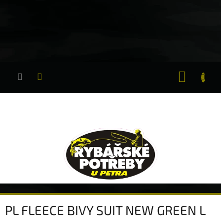
Přejít
na
obsah
NÁKUP
KOŠÍK
PL FLEECE BIVY SUIT NEW GREEN L