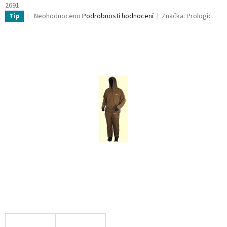
2691
Průměrné
Neohodnoceno
Podrobnosti hodnocení
Značka:
Prologic
Tip
hodnocení
produktu
je
0,0
z
5
hvězdiček.