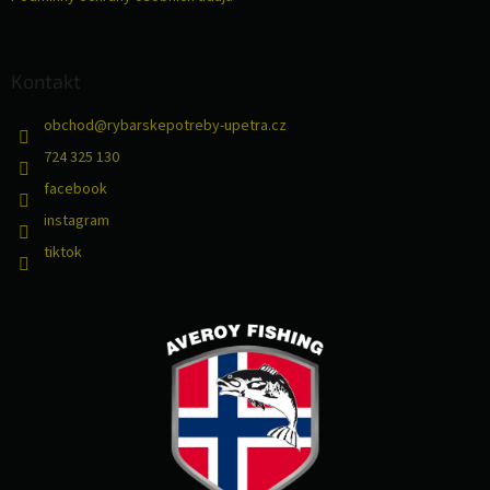
Kontakt
obchod
@
rybarskepotreby-upetra.cz
724 325 130
facebook
instagram
tiktok