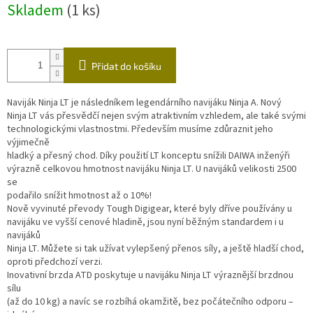
Skladem
(1 ks)
cena:
Přidat do košíku
Naviják Ninja LT je následníkem legendárního navijáku Ninja A. Nový
Ninja LT vás přesvědčí nejen svým atraktivním vzhledem, ale také svými
technologickými vlastnostmi. Především musíme zdůraznit jeho
výjimečně
hladký a přesný chod. Díky použití LT konceptu snížili DAIWA inženýři
výrazně celkovou hmotnost navijáku Ninja LT. U navijáků velikosti 2500
se
podařilo snížit hmotnost až o 10%!
Nově vyvinuté převody Tough Digigear, které byly dříve používány u
navijáku ve vyšší cenové hladině, jsou nyní běžným standardem i u
navijáků
Ninja LT. Můžete si tak užívat vylepšený přenos síly, a ještě hladší chod,
oproti předchozí verzi.
Inovativní brzda ATD poskytuje u navijáku Ninja LT výraznější brzdnou
sílu
(až do 10 kg) a navíc se rozbíhá okamžitě, bez počátečního odporu –