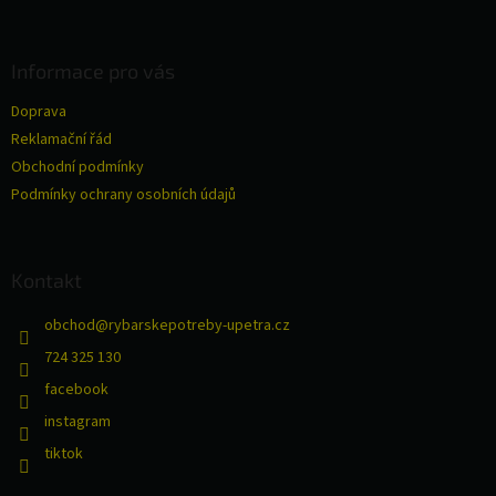
á
p
a
Informace pro vás
t
Doprava
í
Reklamační řád
Obchodní podmínky
Podmínky ochrany osobních údajů
Kontakt
obchod
@
rybarskepotreby-upetra.cz
724 325 130
facebook
instagram
tiktok