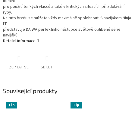
ideální
pro použití tenkých vlasců a také v kritických situacích při zdolávání
ryby.
Na tuto brzdu se můžete vždy maximálně spolehnout. S navijákem Ninja
LT
představuje DAIWA perfektního nástupce světově oblíbené série
navijáků
Detailní informace
ZEPTAT SE
SDÍLET
Související produkty
Tip
Tip