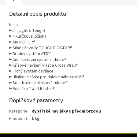
Detailní popis produktu
Ninja.
► LT (Light & Tough)
► 4 kuličková ložiska
► AIR ROTOR®
► Silné převody TOUGH DIGIGEAR®
► Brzdný systém ATD™
► Anti-reverzní systém Infinite®
► Křížové navíjení vlasce Cross Wrap®
► Tichý systém oscilace
► Hliníková cívka pro daleké náhozy ABS®
► Soustružená hliníková rukojeť
► Rolnička Twist Buster® II
Doplňkové parametry
Kategorie
:
Rybářské navijáky s přední brzdou
Hmotnost
:
1 kg
Z