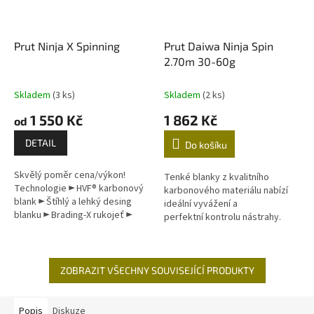
Prut Ninja X Spinning
Prut Daiwa Ninja Spin
2.70m 30-60g
Skladem
(3 ks)
Skladem
(2 ks)
1 550 Kč
1 862 Kč
od
DETAIL
Do košíku
Skvělý poměr cena/výkon!
Tenké blanky z kvalitního
Technologie ► HVF® karbonový
karbonového materiálu nabízí
blank ► Štíhlý a lehký desing
ideální vyvážení a
blanku ► Brading-X rukojeť ►
perfektní kontrolu nástrahy.
Kvalitní korková rukojeť ► Titan-
Zvláště pokud
oxidová očka ►...
používáte woblery a twistery, s
tím to prutem...
ZOBRAZIT VŠECHNY SOUVISEJÍCÍ PRODUKTY
Popis
Diskuze